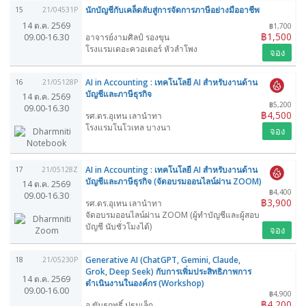
นักบัญชีกับเคล็ดลับสู่การจัดการภาษีอย่างมืออาชีพ
15
21/04531P
14 ต.ค. 2569
฿1,700
฿1,500
09.00-16.30
อาจารย์งามศิลป์ รองขุน
โรงแรมเดอะควอเตอร์ หัวลำโพง
จอง
AI in Accounting : เทคโนโลยี AI สำหรับงานด้าน
16
21/05128P
บัญชีและภาษีธุรกิจ
14 ต.ค. 2569
฿5,200
09.00-16.30
฿4,500
รศ.ดร.อุเทน เลานำทา
โรงแรมโนโวเทล บางนา
จอง
AI in Accounting : เทคโนโลยี AI สำหรับงานด้าน
17
21/05128Z
บัญชีและภาษีธุรกิจ (จัดอบรมออนไลน์ผ่าน ZOOM)
14 ต.ค. 2569
฿4,400
09.00-16.30
฿3,900
รศ.ดร.อุเทน เลานำทา
จัดอบรมออนไลน์ผ่าน ZOOM (ผู้ทำบัญชีและผู้สอบ
บัญชี นับชั่วโมงได้)
จอง
Generative AI (ChatGPT, Gemini, Claude,
18
21/05230P
Grok, Deep Seek) กับการเพิ่มประสิทธิภาพการ
14 ต.ค. 2569
ดำเนินงานในองค์กร (Workshop)
09.00-16.00
฿4,900
฿4,200
อ.ขันธฤทธิ์ ปฐมเล็ก