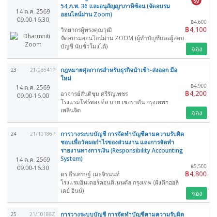
54,ภ.พ. 36 และอนุสัญญาภาษีซ้อน (จัดอบรม
14 ต.ค. 2569
ออนไลน์ผ่าน Zoom)
09.00-16.30
฿4,600
฿4,100
วิทยากรผู้ทรงคุณวุฒิ
จัดอบรมออนไลน์ผ่าน ZOOM (ผู้ทำบัญชีและผู้สอบ
บัญชี นับชั่วโมงได้)
จอง
กฎหมายศุลกากรสำหรับธุรกิจนำเข้า-ส่งออก มือ
23
21/08641P
ใหม่
฿4,900
14 ต.ค. 2569
฿4,200
อาจารย์สันติชุม ศรีรัญเพชร
09.00-16.00
โรงแรมโฟร์พอยท์ส บาย เชอราตัน กรุงเทพฯ
เพลินจิต
จอง
การวางระบบบัญชี การจัดทำบัญชีตามความรับผิด
24
21/10186P
ชอบเพื่อวัดผลกำไรของส่วนงาน และการจัดทำ
รายงานทางการเงิน (Responsibility Accounting
System)
14 ต.ค. 2569
฿5,500
09.00-16.30
฿4,800
ดร.ธีรเศรษฐ์ เมธจิรนนท์
โรงแรมอินเตอร์คอนติเนนตัล กรุงเทพ (ฝั่งตึกฮอลิ
เดย์ อินน์)
จอง
การวางระบบบัญชี การจัดทำบัญชีตามความรับผิด
25
21/10186Z