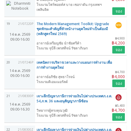
โรงแรมโฟร์พอยท์ส บาย เชอราตัน กรุงเทพฯ
เพลินจิต
จอง
The Modern Management Toolkit: Upgrade
19
21/07220P
ชุดทักษะสำคัญที่หัวหน้างานยุคใหม่จำเป็นต้องมี
(หลักสูตรใหม่ 2569)
14 ต.ค. 2569
฿4,900
09.00-16.00
฿4,200
อาจารย์เหรียญชัย นำชัยศรีค้า
โรงแรม จุบีลี เพรสทีจน์ รัชดาภิเษก
จอง
เทคนิคการบริหารเวลาและวางแผนการทำงาน เพื่อ
20
21/07246P
การทำงานยุคใหม่
14 ต.ค. 2569
฿4,700
09.00-16.00
฿4,000
อาจารย์อภิชัย สุทธาโรจน์
โรงแรมดิเอมเมอรัลด์
จอง
เจาะลึกปัญหาภาษีการจ่ายเงินไปต่างประเทศภ.ง.ด.
21
21/08300P
54,ภ.พ. 36 และอนุสัญญาภาษีซ้อน
14 ต.ค. 2569
฿5,400
09.00-16.30
฿4,700
วิทยากรผู้ทรงคุณวุฒิ
โรงแรม จุบีลี เพรสทีจน์ รัชดาภิเษก
จอง
เจาะลึกปัญหาภาษีการจ่ายเงินไปต่างประเทศภ.ง.ด.
22
21/08300Z