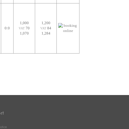
1,000
1,200
0:0
70
84
VAT
VAT
1,070
1,284
rt
otice