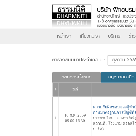
หน้าแรก
เกี่ยวกับเรา
บริการ
ข่า
ตารางสัมมนาประจำเดือน :
หลักสูตรทั้งหมด
กฎหมายภาษีอ
#
วันที่
ความรับผิดชอบของผู้ทำบ
ตามมาตรฐานการบัญชีที่
10 ต.ค. 2569
1
บรรยายโดย :
อาจารย์ณัฏ
09.00-16.30
สถานที่ :
โรงแรม ครอสไวบ์
ปาร์ค)