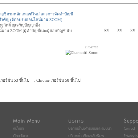
ัญชีตามหลักเกณฑ์ใหม่ และการจัดทำบัญชี
สำคัญ (จัดอบรบออนไลน์ผ่าน ZOOM)
ฐกิตติ์ ญเจริญปัญญายิ่ง
6:0
0:0
6:0
ผ่าน ZOOM (ผู้ทำบัญชีและผู้สอบบัญชี นับ
21/04075Z
เวอร์ชั่น 53 ขึ้นไป
: Chrome เวอร์ชั่น 58 ขึ้นไป
Main Menu
บริการ
Suppo
หน้าแรก
บริการด้านฝึกอบรมและสัมมนา
Contact
เกี่ยวกับเรา
บริการด้านสื่อและสิ่งพิมพ์
Privacy N