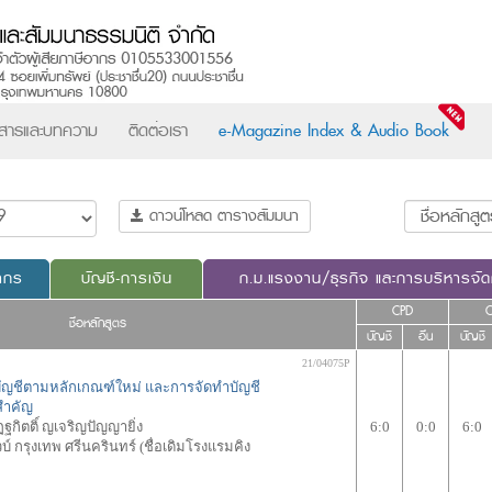
วสารและบทความ
ติดต่อเรา
e-Magazine Index & Audio Book
ดาวน์โหลด ตารางสัมมนา
ากร
บัญชี-การเงิน
ก.ม.แรงงาน/ธุรกิจ และการบริหารจั
CPD
ชื่อหลักสูตร
บัญชี
อื่น
บัญชี
21/04075P
ัญชีตามหลักเกณฑ์ใหม่ และการจัดทำบัญชี
สำคัญ
ฐกิตติ์ ญเจริญปัญญายิ่ง
6:0
0:0
6:0
 กรุงเทพ ศรีนครินทร์ (ชื่อเดิมโรงแรมคิง