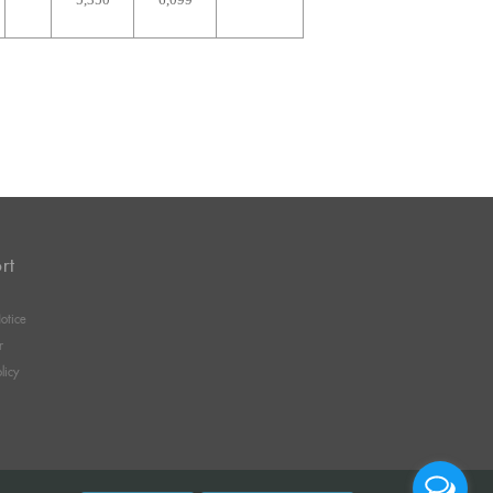
rt
otice
r
licy
Message us