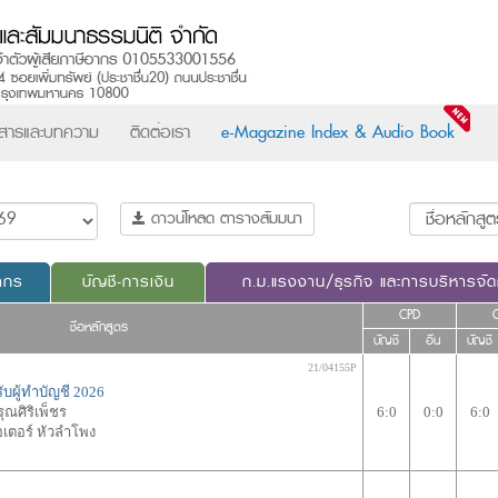
วสารและบทความ
ติดต่อเรา
e-Magazine Index & Audio Book
ดาวน์โหลด ตารางสัมมนา
ากร
บัญชี-การเงิน
ก.ม.แรงงาน/ธุรกิจ และการบริหารจั
CPD
ชื่อหลักสูตร
บัญชี
อื่น
บัญชี
21/04155P
บผู้ทำบัญชี 2026
ุณศิริเพ็ชร
6:0
0:0
6:0
เตอร์ หัวลำโพง