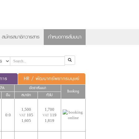
×
สมัครสมาชิกวารสาร
กำหนดการสัมมนา
ดการ
HR / พัฒนาทรัพยากรมนุษย์
CPA
อัตราสัมมนา
Booking
อื่น
สมาชิก
ทั่วไป
1,500
1,700
0:0
105
119
VAT
VAT
1,605
1,819