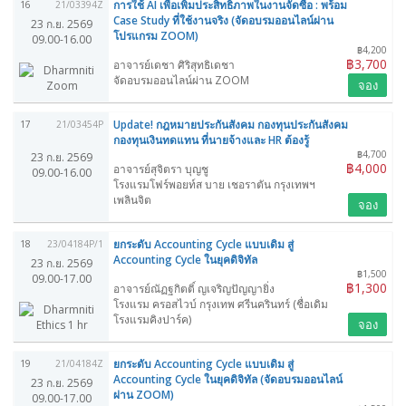
การใช้ AI เพื่อเพิ่มประสิทธิภาพในงานจัดซื้อ : พร้อม
16
21/03394Z
Case Study ที่ใช้งานจริง (จัดอบรมออนไลน์ผ่าน
23 ก.ย. 2569
โปรแกรม ZOOM)
09.00-16.00
฿4,200
฿3,700
อาจารย์เดชา ศิริสุทธิเดชา
จัดอบรมออนไลน์ผ่าน ZOOM
จอง
Update! กฎหมายประกันสังคม กองทุนประกันสังคม
17
21/03454P
กองทุนเงินทดแทน ที่นายจ้างและ HR ต้องรู้
฿4,700
23 ก.ย. 2569
฿4,000
อาจารย์สุจิตรา บุญชู
09.00-16.00
โรงแรมโฟร์พอยท์ส บาย เชอราตัน กรุงเทพฯ
เพลินจิต
จอง
ยกระดับ Accounting Cycle แบบเดิม สู่
18
23/04184P/1
Accounting Cycle ในยุคดิจิทัล
23 ก.ย. 2569
฿1,500
09.00-17.00
฿1,300
อาจารย์ณัฏฐกิตติ์ ญเจริญปัญญายิ่ง
โรงแรม ครอสไวบ์ กรุงเทพ ศรีนครินทร์ (ชื่อเดิม
โรงแรมคิงปาร์ค)
จอง
ยกระดับ Accounting Cycle แบบเดิม สู่
19
21/04184Z
Accounting Cycle ในยุคดิจิทัล (จัดอบรมออนไลน์
23 ก.ย. 2569
ผ่าน ZOOM)
09.00-17.00