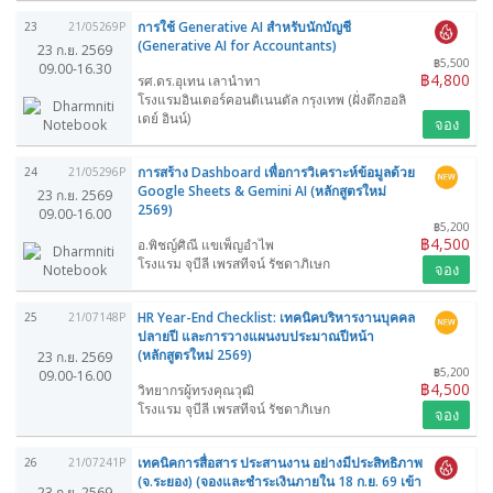
การใช้ Generative AI สำหรับนักบัญชี
23
21/05269P
(Generative AI for Accountants)
23 ก.ย. 2569
฿5,500
09.00-16.30
฿4,800
รศ.ดร.อุเทน เลานำทา
โรงแรมอินเตอร์คอนติเนนตัล กรุงเทพ (ฝั่งตึกฮอลิ
เดย์ อินน์)
จอง
การสร้าง Dashboard เพื่อการวิเคราะห์ข้อมูลด้วย
24
21/05296P
Google Sheets & Gemini AI (หลักสูตรใหม่
23 ก.ย. 2569
2569)
09.00-16.00
฿5,200
฿4,500
อ.พิชญ์ศิณี แขเพ็ญอำไพ
โรงแรม จุบีลี เพรสทีจน์ รัชดาภิเษก
จอง
HR Year-End Checklist: เทคนิคบริหารงานบุคคล
25
21/07148P
ปลายปี และการวางแผนงบประมาณปีหน้า
(หลักสูตรใหม่ 2569)
23 ก.ย. 2569
฿5,200
09.00-16.00
฿4,500
วิทยากรผู้ทรงคุณวุฒิ
โรงแรม จุบีลี เพรสทีจน์ รัชดาภิเษก
จอง
เทคนิคการสื่อสาร ประสานงาน อย่างมีประสิทธิภาพ
26
21/07241P
(จ.ระยอง) (จองและชำระเงินภายใน 18 ก.ย. 69 เข้า
23 ก.ย. 2569