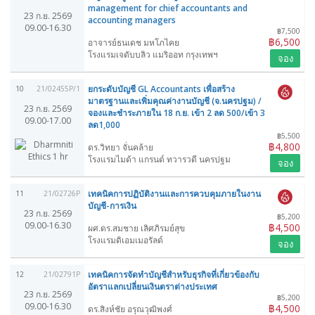
management for chief accountants and
23 ก.ย. 2569
accounting managers
09.00-16.30
฿7,500
฿6,500
อาจารย์ธนเดช มหโภไคย
โรงแรมเจดับบลิว แมริออท กรุงเทพฯ
จอง
ยกระดับบัญชี GL Accountants เพื่อสร้าง
10
21/02455P/1
มาตรฐานและเพิ่มคุณค่างานบัญชี (จ.นครปฐม) /
23 ก.ย. 2569
จองและชำระภายใน 18 ก.ย. เข้า 2 ลด 500/เข้า 3
09.00-17.00
ลด1,000
฿5,500
฿4,800
ดร.วิทยา จั่นคล้าย
โรงแรมไมด้า แกรนด์ ทวารวดี นครปฐม
จอง
เทคนิคการปฏิบัติงานและการควบคุมภายในงาน
11
21/02726P
บัญชี-การเงิน
23 ก.ย. 2569
฿5,200
09.00-16.30
฿4,500
ผศ.ดร.สมชาย เลิศภิรมย์สุข
โรงแรมดิเอมเมอรัลด์
จอง
เทคนิคการจัดทำบัญชีสำหรับธุรกิจที่เกี่ยวข้องกับ
12
21/02791P
อัตราแลกเปลี่ยนเงินตราต่างประเทศ
23 ก.ย. 2569
฿5,200
09.00-16.30
฿4,500
ดร.สิงห์ชัย อรุณวุฒิพงศ์