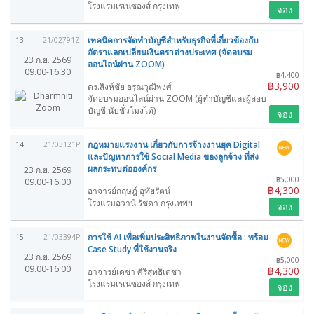
โรงแรมเรเนซองส์ กรุงเทพ
จอง
เทคนิคการจัดทำบัญชีสำหรับธุรกิจที่เกี่ยวข้องกับ
13
21/02791Z
อัตราแลกเปลี่ยนเงินตราต่างประเทศ (จัดอบรม
23 ก.ย. 2569
ออนไลน์ผ่าน ZOOM)
09.00-16.30
฿4,400
฿3,900
ดร.สิงห์ชัย อรุณวุฒิพงศ์
จัดอบรมออนไลน์ผ่าน ZOOM (ผู้ทำบัญชีและผู้สอบ
บัญชี นับชั่วโมงได้)
จอง
กฎหมายแรงงาน เกี่ยวกับการจ้างงานยุค Digital
14
21/03121P
และปัญหาการใช้ Social Media ของลูกจ้าง ที่ส่ง
ผลกระทบต่อองค์กร
23 ก.ย. 2569
฿5,000
09.00-16.00
฿4,300
อาจารย์กฤษฎ์ อุทัยรัตน์
โรงแรมอวานี รัชดา กรุงเทพฯ
จอง
การใช้ AI เพื่อเพิ่มประสิทธิภาพในงานจัดซื้อ : พร้อม
15
21/03394P
Case Study ที่ใช้งานจริง
23 ก.ย. 2569
฿5,000
09.00-16.00
฿4,300
อาจารย์เดชา ศิริสุทธิเดชา
โรงแรมเรเนซองส์ กรุงเทพ
จอง