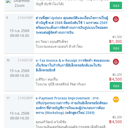
บัญชี นับชั่วโมงได้)
จอง
ด่วนที่สุด! Update คุณสมบัติและเงื่อนไขการเป็นผู้
9
21/04198P
ทำบัญชี พ.ศ 2568 มีผลบังคับใช้ 1 มกราคม 2569
พร้อมประเด็นการจัดทำงบการเงินรูปแบบใหม่ผลก
15 ก.ย. 2569
ระทบต่อผู้จัดทำงบการเงิน
09.00-16.30
฿1,500
฿1,300
ดร.วิทยา อรุณศิริเพ็ชร
โรงแรมเดอะควอเตอร์ หัวลำโพง
จอง
e-Tax Invoice & e-Receipt การจัดทำ ส่งมอบและ
10
21/05073P
เก็บรักษาใบกำกับภาษีอิเล็กทรอนิกส์และใบรับ
อิเล็กทรอนิกส์
15 ก.ย. 2569
฿5,200
09.00-16.30
฿4,500
อ.ศิริมา ทองรื่น
โรงแรม จุบีลี เพรสทีจน์ รัชดาภิเษก
จอง
e-Payment Process Improvement : การ
11
21/05289P
ปรับปรุงกระบวนการรับ-จ่ายเงินอิเล็กทรอนิกส์ของ
องค์กร ที่ฝ่ายบัญชีการเงินและผู้ประกอบการต้อง
ทราบ (Workshop) (หลักสูตรใหม่ 2569)
15 ก.ย. 2569
฿5,200
09.00-16.30
฿4,500
คุณอภิวัฒน์ หวังมีชัย
โรงแรมอินเตอร์คอนติเนนตัล กรุงเทพ (ฝั่งตึกฮอลิ