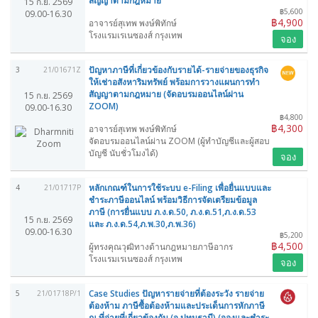
สัญญาตามกฎหมาย
15 ก.ย. 2569
฿5,600
09.00-16.30
฿4,900
อาจารย์สุเทพ พงษ์พิทักษ์
โรงแรมเรเนซองส์ กรุงเทพ
จอง
ปัญหาภาษีที่เกี่ยวข้องกับรายได้-รายจ่ายของธุรกิจ
3
21/01671Z
ให้เช่าอสังหาริมทรัพย์ พร้อมการวางแผนการทำ
สัญญาตามกฎหมาย (จัดอบรมออนไลน์ผ่าน
15 ก.ย. 2569
ZOOM)
09.00-16.30
฿4,800
฿4,300
อาจารย์สุเทพ พงษ์พิทักษ์
จัดอบรมออนไลน์ผ่าน ZOOM (ผู้ทำบัญชีและผู้สอบ
บัญชี นับชั่วโมงได้)
จอง
หลักเกณฑ์ในการใช้ระบบ e-Filing เพื่อยื่นแบบและ
4
21/01717P
ชำระภาษีออนไลน์ พร้อมวิธีการจัดเตรียมข้อมูล
ภาษี (การยื่นแบบ ภ.ง.ด.50, ภ.ง.ด.51,ภ.ง.ด.53
15 ก.ย. 2569
และ ภ.ง.ด.54,ภ.พ.30,ภ.พ.36)
09.00-16.30
฿5,200
฿4,500
ผู้ทรงคุณวุฒิทางด้านกฎหมายภาษีอากร
โรงแรมเรเนซองส์ กรุงเทพ
จอง
Case Studies ปัญหารายจ่ายที่ต้องระวัง รายจ่าย
5
21/01718P/1
ต้องห้าม ภาษีซื้อต้องห้ามและประเด็นการหักภาษี
ณ ที่จ่ายที่เกี่ยวข้องกัน (จ.ปทุมธานี) (จองและชำระ