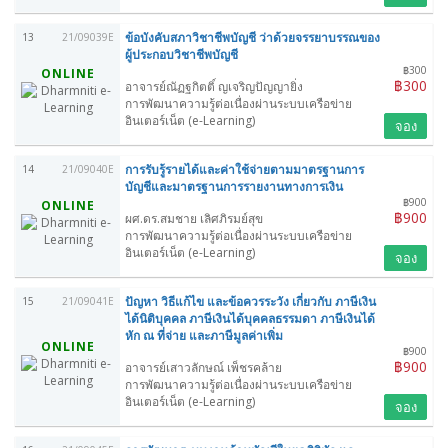
ข้อบังคับสภาวิชาชีพบัญชี ว่าด้วยจรรยาบรรณของ
13
21/09039E
ผู้ประกอบวิชาชีพบัญชี
฿300
ONLINE
฿300
อาจารย์ณัฏฐกิตติ์ ญเจริญปัญญายิ่ง
การพัฒนาความรู้ต่อเนื่องผ่านระบบเครือข่าย
อินเตอร์เน็ต (e-Learning)
จอง
การรับรู้รายได้และค่าใช้จ่ายตามมาตรฐานการ
14
21/09040E
บัญชีและมาตรฐานการรายงานทางการเงิน
฿900
ONLINE
฿900
ผศ.ดร.สมชาย เลิศภิรมย์สุข
การพัฒนาความรู้ต่อเนื่องผ่านระบบเครือข่าย
อินเตอร์เน็ต (e-Learning)
จอง
ปัญหา วิธีแก้ไข และข้อควรระวัง เกี่ยวกับ ภาษีเงิน
15
21/09041E
ได้นิติบุคคล ภาษีเงินได้บุคคลธรรมดา ภาษีเงินได้
หัก ณ ที่จ่าย และภาษีมูลค่าเพิ่ม
ONLINE
฿900
฿900
อาจารย์เสาวลักษณ์ เพ็ชรคล้าย
การพัฒนาความรู้ต่อเนื่องผ่านระบบเครือข่าย
อินเตอร์เน็ต (e-Learning)
จอง