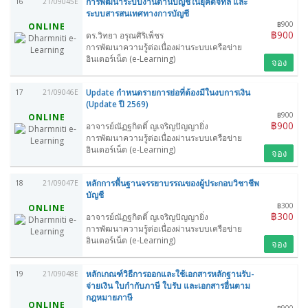
การพัฒนาระบบงานด้านบัญชีในยุคดิจิทัล และ
16
21/09045E
ระบบสารสนเทศทางการบัญชี
฿900
ONLINE
฿900
ดร.วิทยา อรุณศิริเพ็ชร
การพัฒนาความรู้ต่อเนื่องผ่านระบบเครือข่าย
อินเตอร์เน็ต (e-Learning)
จอง
Update กำหนดรายการย่อที่ต้องมีในงบการเงิน
17
21/09046E
(Update ปี 2569)
฿900
ONLINE
฿900
อาจารย์ณัฏฐกิตติ์ ญเจริญปัญญายิ่ง
การพัฒนาความรู้ต่อเนื่องผ่านระบบเครือข่าย
อินเตอร์เน็ต (e-Learning)
จอง
หลักการพื้นฐานจรรยาบรรณของผู้ประกอบวิชาชีพ
18
21/09047E
บัญชี
฿300
ONLINE
฿300
อาจารย์ณัฏฐกิตติ์ ญเจริญปัญญายิ่ง
การพัฒนาความรู้ต่อเนื่องผ่านระบบเครือข่าย
อินเตอร์เน็ต (e-Learning)
จอง
หลักเกณฑ์วิธีการออกและใช้เอกสารหลักฐานรับ-
19
21/09048E
จ่ายเงิน ใบกำกับภาษี ใบรับ และเอกสารอื่นตาม
กฎหมายภาษี
ONLINE