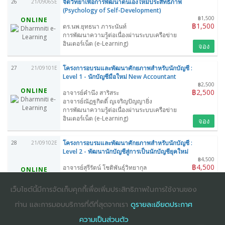
จิตวิทยาเพื่อการพัฒนาตนเองให้มีประสิทธิภาพ
26
21/09065E
(Psychology of Self-Development)
฿1,500
ONLINE
฿1,500
ดร.นพ.ยุทธนา ภาระนันท์
การพัฒนาความรู้ต่อเนื่องผ่านระบบเครือข่าย
อินเตอร์เน็ต (e-Learning)
จอง
โครงการอบรมและพัฒนาศักยภาพสำหรับนักบัญชี :
27
21/09101E
Level 1 - นักบัญชีมือใหม่ New Accountant
฿2,500
ONLINE
฿2,500
อาจารย์คำนึง สาริสระ
อาจารย์ณัฏฐกิตติ์ ญเจริญปัญญายิ่ง
การพัฒนาความรู้ต่อเนื่องผ่านระบบเครือข่าย
อินเตอร์เน็ต (e-Learning)
จอง
โครงการอบรมและพัฒนาศักยภาพสำหรับนักบัญชี :
28
21/09102E
Level 2 - พัฒนานักบัญชีสู่การเป็นนักบัญชียุคใหม่
฿4,500
฿4,500
อาจารย์สุรีรัตน์ โชติพันธุ์วิทยากุล
ONLINE
อาจารย์เกชา สมใจเพ็ง
อาจารย์ณัฏฐกิตติ์ ญเจริญปัญญายิ่ง
เว็บไซต์นี้มีการจัดเก็บคุกกี้เพื่อเพิ่มประสิทธิภาพในการใช้งานของ
การพัฒนาความรู้ต่อเนื่องผ่านระบบเครือข่าย
อินเตอร์เน็ต (e-Learning)
ท่าน และการมอบบริการที่ดีที่สุดจากเรา
ดูรายละเอียดประกาศ
จอง
ความเป็นส่วนตัว