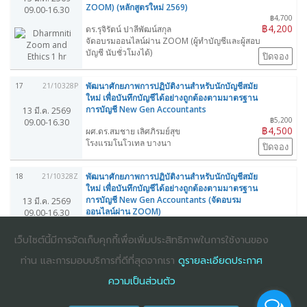
ZOOM) (หลักสูตรใหม่ 2569)
09.00-16.30
฿4,700
฿4,200
ดร.รุจิรัตน์ ปาลีพัฒน์สกุล
จัดอบรมออนไลน์ผ่าน ZOOM (ผู้ทำบัญชีและผู้สอบ
บัญชี นับชั่วโมงได้)
ปิดจอง
พัฒนาศักยภาพการปฏิบัติงานสำหรับนักบัญชีสมัย
17
21/10328P
ใหม่ เพื่อบันทึกบัญชีได้อย่างถูกต้องตามมาตรฐาน
การบัญชี New Gen Accountants
13 มี.ค. 2569
฿5,200
09.00-16.30
฿4,500
ผศ.ดร.สมชาย เลิศภิรมย์สุข
โรงแรมโนโวเทล บางนา
ปิดจอง
พัฒนาศักยภาพการปฏิบัติงานสำหรับนักบัญชีสมัย
18
21/10328Z
ใหม่ เพื่อบันทึกบัญชีได้อย่างถูกต้องตามมาตรฐาน
การบัญชี New Gen Accountants (จัดอบรม
13 มี.ค. 2569
ออนไลน์ผ่าน ZOOM)
09.00-16.30
฿4,400
฿3,900
ผศ.ดร.สมชาย เลิศภิรมย์สุข
เว็บไซต์นี้มีการจัดเก็บคุกกี้เพื่อเพิ่มประสิทธิภาพในการใช้งานของ
จัดอบรมออนไลน์ผ่าน ZOOM (ผู้ทำบัญชีและผู้สอบ
บัญชี นับชั่วโมงได้)
ท่าน และการมอบบริการที่ดีที่สุดจากเรา
ดูรายละเอียดประกาศ
ปิดจอง
ความเป็นส่วนตัว