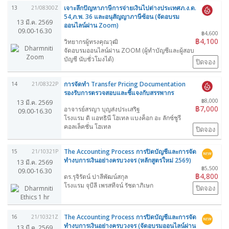
เจาะลึกปัญหาภาษีการจ่ายเงินไปต่างประเทศภ.ง.ด.
13
21/08300Z
54,ภ.พ. 36 และอนุสัญญาภาษีซ้อน (จัดอบรม
13 มี.ค. 2569
ออนไลน์ผ่าน Zoom)
09.00-16.30
฿4,600
฿4,100
วิทยากรผู้ทรงคุณวุฒิ
จัดอบรมออนไลน์ผ่าน ZOOM (ผู้ทำบัญชีและผู้สอบ
บัญชี นับชั่วโมงได้)
ปิดจอง
การจัดทำ Transfer Pricing Documentation
14
21/08322P
รองรับการตรวจสอบและชี้แจงกับสรรพากร
฿8,000
13 มี.ค. 2569
฿7,000
อาจารย์สรญา บุญส่งประเสริฐ
09.00-16.30
โรงแรม ดิ แอทธินี โฮเทล แบงค็อก อะ ลักซ์ชูรี
คอลเล็คชั่น โฮเทล
ปิดจอง
The Accounting Process การปิดบัญชีและการจัด
15
21/10321P
ทำงบการเงินอย่างครบวงจร (หลักสูตรใหม่ 2569)
13 มี.ค. 2569
฿5,500
09.00-16.30
฿4,800
ดร.รุจิรัตน์ ปาลีพัฒน์สกุล
โรงแรม จุบีลี เพรสทีจน์ รัชดาภิเษก
ปิดจอง
The Accounting Process การปิดบัญชีและการจัด
16
21/10321Z
ทำงบการเงินอย่างครบวงจร (จัดอบรมออนไลน์ผ่าน
13 มี.ค. 2569