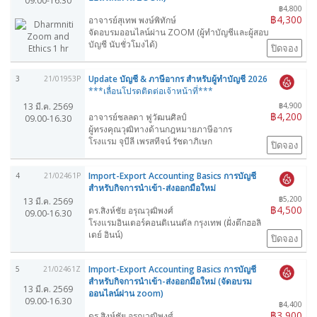
09.00-16.30
฿4,800
฿4,300
อาจารย์สุเทพ พงษ์พิทักษ์
จัดอบรมออนไลน์ผ่าน ZOOM (ผู้ทำบัญชีและผู้สอบ
บัญชี นับชั่วโมงได้)
ปิดจอง
Update บัญชี & ภาษีอากร สำหรับผู้ทำบัญชี 2026
3
21/01953P
***เลื่อนโปรดติดต่อเจ้าหน้าที่***
13 มี.ค. 2569
฿4,900
฿4,200
อาจารย์ชลลดา ฟูวัฒนศิลป์
09.00-16.30
ผู้ทรงคุณวุฒิทางด้านกฎหมายภาษีอากร
โรงแรม จุบีลี เพรสทีจน์ รัชดาภิเษก
ปิดจอง
Import-Export Accounting Basics การบัญชี
4
21/02461P
สำหรับกิจการนำเข้า-ส่งออกมือใหม่
฿5,200
13 มี.ค. 2569
฿4,500
ดร.สิงห์ชัย อรุณวุฒิพงศ์
09.00-16.30
โรงแรมอินเตอร์คอนติเนนตัล กรุงเทพ (ฝั่งตึกฮอลิ
เดย์ อินน์)
ปิดจอง
Import-Export Accounting Basics การบัญชี
5
21/02461Z
สำหรับกิจการนำเข้า-ส่งออกมือใหม่ (จัดอบรม
13 มี.ค. 2569
ออนไลน์ผ่าน zoom)
09.00-16.30
฿4,400
฿3,900
ดร.สิงห์ชัย อรุณวุฒิพงศ์