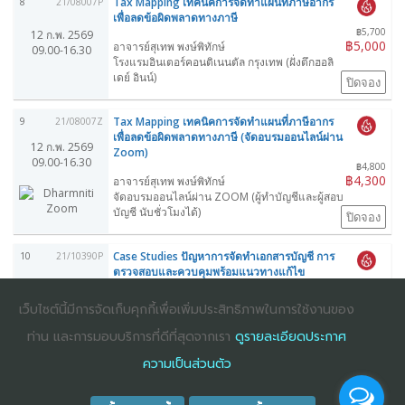
Tax Mapping เทคนิคการจัดทำแผนที่ภาษีอากร
8
21/08007P
เพื่อลดข้อผิดพลาดทางภาษี
฿5,700
12 ก.พ. 2569
฿5,000
อาจารย์สุเทพ พงษ์พิทักษ์
09.00-16.30
โรงแรมอินเตอร์คอนติเนนตัล กรุงเทพ (ฝั่งตึกฮอลิ
เดย์ อินน์)
ปิดจอง
Tax Mapping เทคนิคการจัดทำแผนที่ภาษีอากร
9
21/08007Z
เพื่อลดข้อผิดพลาดทางภาษี (จัดอบรมออนไลน์ผ่าน
12 ก.พ. 2569
Zoom)
09.00-16.30
฿4,800
฿4,300
อาจารย์สุเทพ พงษ์พิทักษ์
จัดอบรมออนไลน์ผ่าน ZOOM (ผู้ทำบัญชีและผู้สอบ
บัญชี นับชั่วโมงได้)
ปิดจอง
Case Studies ปัญหาการจัดทำเอกสารบัญชี การ
10
21/10390P
ตรวจสอบและควบคุมพร้อมแนวทางแก้ไข
฿5,500
12 ก.พ. 2569
฿4,800
ดร.ธีรเศรษฐ์ เมธจิรนนท์
09.00-16.30
เว็บไซต์นี้มีการจัดเก็บคุกกี้เพื่อเพิ่มประสิทธิภาพในการใช้งานของ
โรงแรมอินเตอร์คอนติเนนตัล กรุงเทพ (ฝั่งตึกฮอลิ
เดย์ อินน์)
ท่าน และการมอบบริการที่ดีที่สุดจากเรา
ดูรายละเอียดประกาศ
ปิดจอง
ความเป็นส่วนตัว