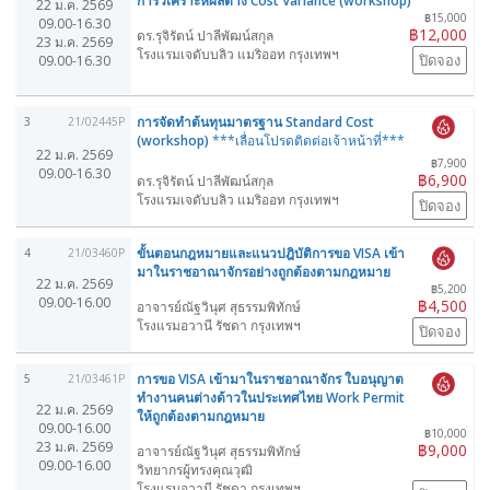
การวิเคราะห์ผลต่าง Cost Variance (workshop)
22 ม.ค. 2569
฿15,000
09.00-16.30
฿12,000
ดร.รุจิรัตน์ ปาลีพัฒน์สกุล
23 ม.ค. 2569
โรงแรมเจดับบลิว แมริออท กรุงเทพฯ
ปิดจอง
09.00-16.30
การจัดทำต้นทุนมาตรฐาน Standard Cost
3
21/02445P
(workshop)
***เลื่อนโปรดติดต่อเจ้าหน้าที่***
22 ม.ค. 2569
฿7,900
09.00-16.30
฿6,900
ดร.รุจิรัตน์ ปาลีพัฒน์สกุล
โรงแรมเจดับบลิว แมริออท กรุงเทพฯ
ปิดจอง
ขั้นตอนกฎหมายและแนวปฎิบัติการขอ VISA เข้า
4
21/03460P
มาในราชอาณาจักรอย่างถูกต้องตามกฎหมาย
22 ม.ค. 2569
฿5,200
09.00-16.00
฿4,500
อาจารย์ณัฐวินุศ สุธรรมพิทักษ์
โรงแรมอวานี รัชดา กรุงเทพฯ
ปิดจอง
การขอ VISA เข้ามาในราชอาณาจักร ใบอนุญาต
5
21/03461P
ทำงานคนต่างด้าวในประเทศไทย Work Permit
22 ม.ค. 2569
ให้ถูกต้องตามกฎหมาย
09.00-16.00
฿10,000
23 ม.ค. 2569
฿9,000
อาจารย์ณัฐวินุศ สุธรรมพิทักษ์
09.00-16.00
วิทยากรผู้ทรงคุณวุฒิ
โรงแรมอวานี รัชดา กรุงเทพฯ