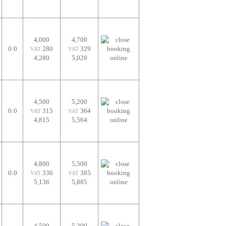
4,000
4,700
0:0
280
329
VAT
VAT
4,280
5,029
4,500
5,200
0:0
315
364
VAT
VAT
4,815
5,564
4,800
5,500
0:0
336
385
VAT
VAT
5,136
5,885
4,500
5,200