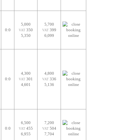
5,000
5,700
0:0
350
399
VAT
VAT
5,350
6,099
4,300
4,800
0:0
301
336
VAT
VAT
4,601
5,136
6,500
7,200
0:0
455
504
VAT
VAT
6,955
7,704