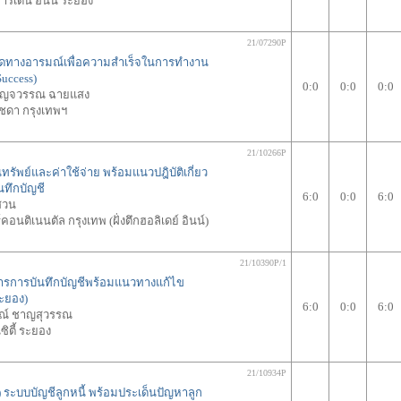
าร์เดน อินน์ ระยอง
21/07290P
ทางอารมณ์เพื่อความสำเร็จในการทำงาน
Success)
0:0
0:0
0:0
บญจวรรณ ฉายแสง
ัชดา กรุงเทพฯ
21/10266P
ทรัพย์และค่าใช้จ่าย พร้อมแนวปฎิบัติเกี่ยว
ทึกบัญชี
6:0
0:0
6:0
สวน
อนติเนนตัล กรุงเทพ (ฝั่งตึกฮอลิเดย์ อินน์)
21/10390P/1
สารการบันทึกบัญชีพร้อมแนวทางแก้ไข
ระยอง)
6:0
0:0
6:0
ีณ์ ชาญสุวรรณ
ิตี้ ระยอง
21/10934P
 ระบบบัญชีลูกหนี้ พร้อมประเด็นปัญหาลูก