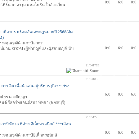
0:0
6:0
0:0
เทิร์น นาดา (ถ.พหลโยธิน ใกล้วงเวียน
นภาษีอากร พร้อมอัพเดทกฎหมายปี 2568(จัด
M)
้ทรงคุณวุฒิด้านภาษีอากร
0:0
6:0
0:0
ผ่าน ZOOM (ผู้ทำบัญชีและผู้สอบบัญชี นับ
21/04175Z
21/04183P
ารเงิน เพื่อนำเสนอผู้บริหาร (Executive
6:0
0:0
6:0
งษ์ธร ดวงปัญญา
ลนด์ รีสอร์ทแอนด์สปา พัทยา (จ.ชลบุรี)
21/05127P
ภาษีหัก ณ ที่จ่าย อิเล็กทรอนิกส์
***เลื่อน
0:0
6:0
0:0
ทรงคุณวุฒิด้านภาษีอิเล็กทรอนิกส์