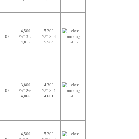
4,500
5,200
0:0
315
364
VAT
VAT
4,815
5,564
3,800
4,300
0:0
266
301
VAT
VAT
4,066
4,601
4,500
5,200