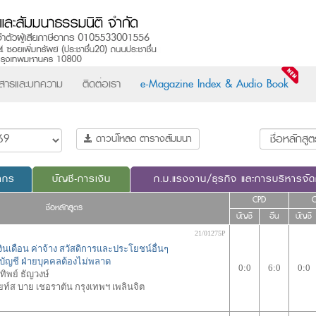
วสารและบทความ
ติดต่อเรา
e-Magazine Index & Audio Book
ดาวน์โหลด ตารางสัมมนา
ากร
บัญชี-การเงิน
ก.ม.แรงงาน/ธุรกิจ และการบริหารจั
CPD
ชื่อหลักสูตร
บัญชี
อื่น
บัญชี
21/01275P
งินเดือน ค่าจ้าง สวัสดิการและประโยชน์อื่นๆ
ยบัญชี ฝ่ายบุคคลต้องไม่พลาด
0:0
6:0
0:0
งทิพย์ ธัญวงษ์
์ส บาย เชอราตัน กรุงเทพฯ เพลินจิต