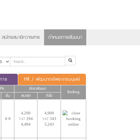
×
สมัครสมาชิกวารสาร
กำหนดการสัมมนา
ดการ
HR / พัฒนาทรัพยากรมนุษย์
CPA
อัตราสัมมนา
Booking
อื่น
สมาชิก
ทั่วไป
4,200
4,900
6:0
294
343
VAT
VAT
4,494
5,243