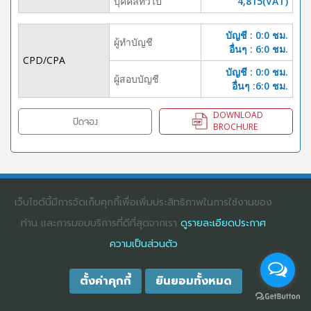
บุคคลทั้่วไป
4,815(VAT)
บัญชี : 0:0 ชม.
ผู้ทำบัญชี
อื่นๆ : 6:0 ชม.
CPD/CPA
บัญชี : 0:0 ชม.
ผู้สอบบัญชี
อื่นๆ :6:0 ชม.
DOWNLOAD
ปิดจอง
BROCHURE
COPYRIGHT ©2025
DHARMNITI SEMINAR AND TRAINING CO., LTD
ALL
RIGHTS RESERVED. E-COMMERCIAL REGISTRATION 0105529026680
เว็บไซต์นี้มีการจัดเก็บคุกกี้เพื่อเพิ่มประสิทธิภาพในการใช้งานของ
ท่าน และการมอบบริการที่ดีที่สุดจากเรา
ดูรายละเอียดประกาศ
ความเป็นส่วนตัว
ตั้งค่าคุกกี้
ยินยอมทั้งหมด