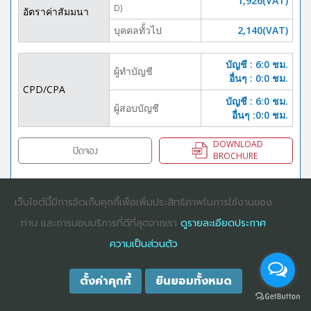
1,926(VAT)
D)
อัตราค่าสัมมนา
บุคคลทั้่วไป
2,140(VAT)
บัญชี : 6:0 ชม.
ผู้ทำบัญชี
อื่นๆ : 0:0 ชม.
CPD/CPA
บัญชี : 6:0 ชม.
ผู้สอบบัญชี
อื่นๆ :0:0 ชม.
DOWNLOAD
ปิดจอง
BROCHURE
เว็บไซต์นี้มีการจัดเก็บคุกกี้เพื่อเพิ่มประสิทธิภาพในการใช้งานของ
COPYRIGHT ©2025
DHARMNITI SEMINAR AND TRAINING CO., LTD
ALL
ท่าน และการมอบบริการที่ดีที่สุดจากเรา
ดูรายละเอียดประกาศ
RIGHTS RESERVED. E-COMMERCIAL REGISTRATION 0105529026680
ความเป็นส่วนตัว
ตั้งค่าคุกกี้
ยินยอมทั้งหมด