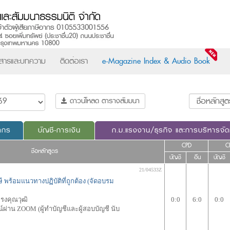
วสารและบทความ
ติดต่อเรา
e-Magazine Index & Audio Book
ดาวน์โหลด ตารางสัมมนา
ากร
บัญชี-การเงิน
ก.ม.แรงงาน/ธุรกิจ และการบริหารจั
CPD
C
ชื่อหลักสูตร
บัญชี
อื่น
บัญชี
21/04533Z
พร้อมแนวทางปฏิบัติที่ถูกต้อง (จัดอบรม
ทรงคุณวุฒิ
0:0
6:0
0:0
ผ่าน ZOOM (ผู้ทำบัญชีและผู้สอบบัญชี นับ