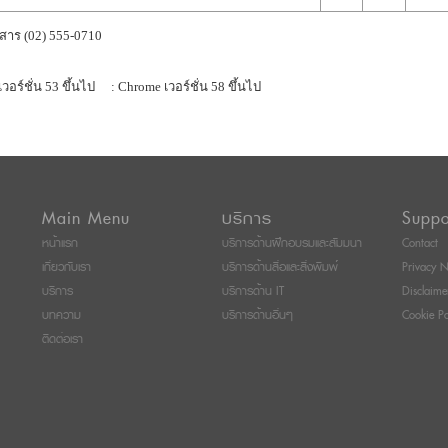
สาร (02) 555-0710
เวอร์ชั่น 53 ขึ้นไป
: Chrome เวอร์ชั่น 58 ขึ้นไป
Main Menu
บริการ
Suppo
หน้าแรก
บริการด้านฝึกอบรมและสัมมนา
Contact
เกี่ยวกับเรา
บริการด้านสื่อและสิ่งพิมพ์
Privacy N
บริการ
บริการด้าน IT
Disclaime
บทความ
บริการด้านอื่นๆ
Cookie Po
ติดต่อเรา