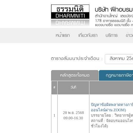
หน้าแรก
เกี่ยวกับเรา
บริการ
ข่า
ตารางสัมมนาประจำเดือน :
หลักสูตรทั้งหมด
กฎหมายภาษีอ
#
วันที่
ปัญหาข้อผิดพลาดทางภาษี 
ออนไลน์ผ่าน ZOOM)
28 พ.ย. 2568
1
บรรยายโดย :
วิทยากรผู้
09.00-16.30
สถานที่ :
จัดอบรมออนไลน์
ชั่วโมงได้)