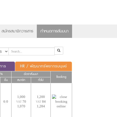
×
สมัครสมาชิกวารสาร
กำหนดการสัมมนา
ดการ
HR / พัฒนาทรัพยากรมนุษย์
PA
อัตราสัมมนา
Booking
อื่น
สมาชิก
ทั่วไป
1,000
1,200
6:0
70
84
VAT
VAT
1,070
1,284