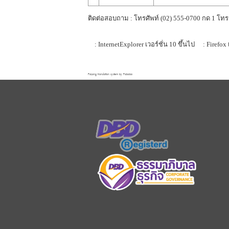
ติดต่อสอบถาม : โทรศัพท์ (02) 555-0700 กด 1 โทร
: InternetExplorer เวอร์ชั่น 10 ขึ้นไป
: Firefox 
FaLang translation system by Faboba