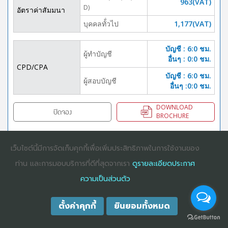
963(VAT)
D)
อัตราค่าสัมมนา
บุคคลทั้่วไป
1,177(VAT)
บัญชี : 6:0 ชม.
ผู้ทำบัญชี
อื่นๆ : 0:0 ชม.
CPD/CPA
บัญชี : 6:0 ชม.
ผู้สอบบัญชี
อื่นๆ :0:0 ชม.
DOWNLOAD
ปิดจอง
BROCHURE
เว็บไซต์นี้มีการจัดเก็บคุกกี้เพื่อเพิ่มประสิทธิภาพในการใช้งานของ
COPYRIGHT ©2025
DHARMNITI SEMINAR AND TRAINING CO., LTD
ALL
ท่าน และการมอบบริการที่ดีที่สุดจากเรา
ดูรายละเอียดประกาศ
RIGHTS RESERVED. E-COMMERCIAL REGISTRATION 0105529026680
ความเป็นส่วนตัว
ตั้งค่าคุกกี้
ยินยอมทั้งหมด