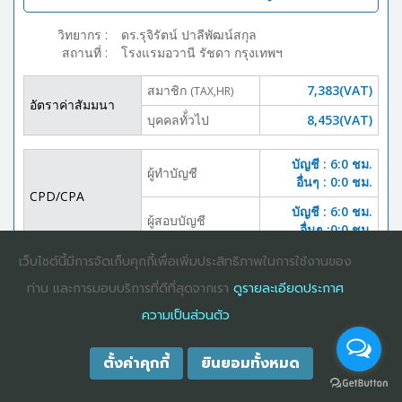
วิทยากร
:
ดร.รุจิรัตน์ ปาลีพัฒน์สกุล
สถานที่
:
โรงแรมอวานี รัชดา กรุงเทพฯ
สมาชิก
7,383(VAT)
(TAX,HR)
อัตราค่าสัมมนา
บุคคลทั้่วไป
8,453(VAT)
บัญชี : 6:0 ชม.
ผู้ทำบัญชี
อื่นๆ : 0:0 ชม.
CPD/CPA
บัญชี : 6:0 ชม.
ผู้สอบบัญชี
อื่นๆ :0:0 ชม.
เว็บไซต์นี้มีการจัดเก็บคุกกี้เพื่อเพิ่มประสิทธิภาพในการใช้งานของ
DOWNLOAD
ปิดจอง
BROCHURE
ท่าน และการมอบบริการที่ดีที่สุดจากเรา
ดูรายละเอียดประกาศ
ความเป็นส่วนตัว
ตั้งค่าคุกกี้
ยินยอมทั้งหมด
COPYRIGHT ©2025
DHARMNITI SEMINAR AND TRAINING CO., LTD
ALL
RIGHTS RESERVED. E-COMMERCIAL REGISTRATION 0105529026680