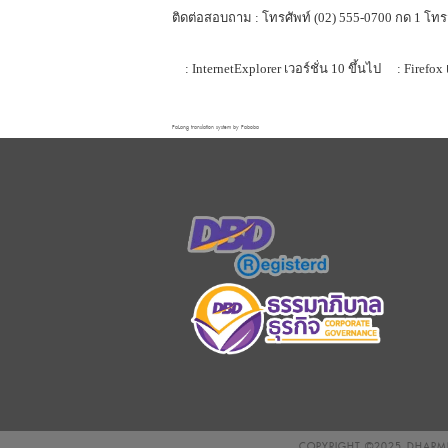
ติดต่อสอบถาม : โทรศัพท์ (02) 555-0700 กด 1 โทร
: InternetExplorer เวอร์ชั่น 10 ขึ้นไป
: Firefox 
FaLang translation system by Faboba
COPYRIGHT ©2025
DHARMN