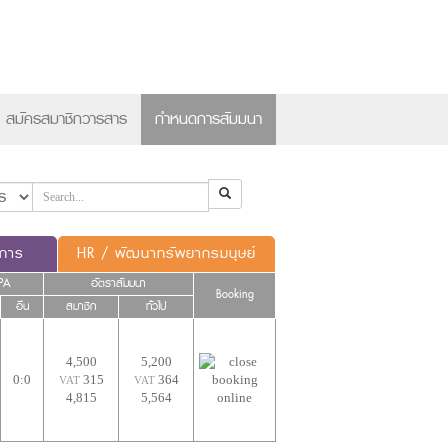
×
สมัครสมาชิกวารสาร
กำหนดการสัมมนา
ดการ
HR / พัฒนาทรัพยากรมนุษย์
PA
อัตราสัมมนา
Booking
อื่น
สมาชิก
ทั่วไป
4,500
5,200
0:0
315
364
VAT
VAT
4,815
5,564