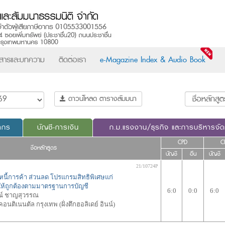
วสารและบทความ
ติดต่อเรา
e-Magazine Index & Audio Book
ดาวน์โหลด ตารางสัมมนา
ากร
บัญชี-การเงิน
ก.ม.แรงงาน/ธุรกิจ และการบริหารจั
CPD
C
ชื่อหลักสูตร
บัญชี
อื่น
บัญชี
21/10724P
กหนี้การค้า ส่วนลด โปรแกรมสิทธิพิเศษแก่
ญให้ถูกต้องตามมาตรฐานการบัญชี
6:0
0:0
6:0
ณ์ ชาญสุวรรณ
นติเนนตัล กรุงเทพ (ฝั่งตึกฮอลิเดย์ อินน์)