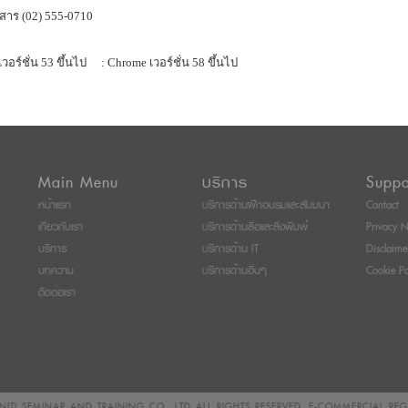
สาร (02) 555-0710
เวอร์ชั่น 53 ขึ้นไป
: Chrome เวอร์ชั่น 58 ขึ้นไป
Main Menu
บริการ
Suppo
หน้าแรก
บริการด้านฝึกอบรมและสัมมนา
Contact
เกี่ยวกับเรา
บริการด้านสื่อและสิ่งพิมพ์
Privacy N
บริการ
บริการด้าน IT
Disclaime
บทความ
บริการด้านอื่นๆ
Cookie Po
ติดต่อเรา
ITI SEMINAR AND TRAINING CO., LTD
ALL RIGHTS RESERVED. E-COMMERCIAL RE