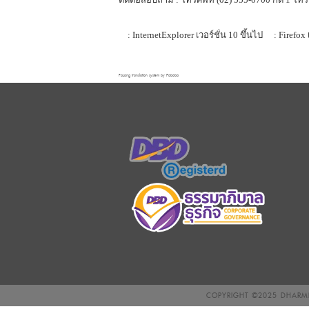
: InternetExplorer เวอร์ชั่น 10 ขึ้นไป
: Firefox 
FaLang translation system by Faboba
COPYRIGHT ©2025
DHARMN