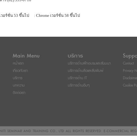
เวอร์ชั่น 53 ขึ้นไป
: Chrome เวอร์ชั่น 58 ขึ้นไป
Main Menu
บริการ
Suppo
หน้าแรก
บริการด้านฝึกอบรมและสัมมนา
Contact
เกี่ยวกับเรา
บริการด้านสื่อและสิ่งพิมพ์
Privacy N
บริการ
บริการด้าน IT
Disclaime
บทความ
บริการด้านอื่นๆ
Cookie Po
ติดต่อเรา
ITI SEMINAR AND TRAINING CO., LTD
ALL RIGHTS RESERVED. E-COMMERCIAL RE