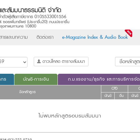
วสารและบทความ
ติดต่อเรา
e-Magazine Index & Audio Book
ดาวน์โหลด ตารางสัมมนา
ากร
บัญชี-การเงิน
ก.ม.แรงงาน/ธุรกิจ และการบริหารจั
CPD
ชื่อหลักสูตร
บัญชี
อื่น
บัญชี
ไม่พบหลักสูตรอบรมสัมมนา
สาร (02) 555-0710