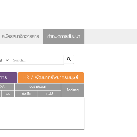
×
สมัครสมาชิกวารสาร
กำหนดการสัมมนา
ดการ
HR / พัฒนาทรัพยากรมนุษย์
CPA
อัตราสัมมนา
Booking
อื่น
สมาชิก
ทั่วไป