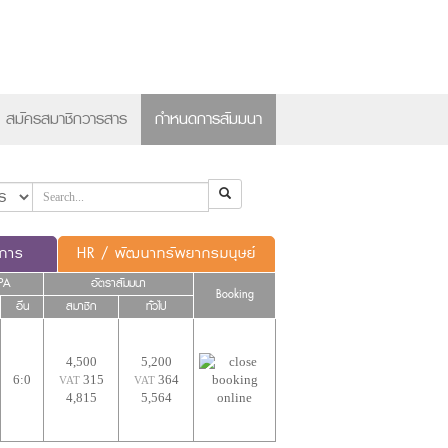
×
สมัครสมาชิกวารสาร
กำหนดการสัมมนา
ดการ
HR / พัฒนาทรัพยากรมนุษย์
PA
อัตราสัมมนา
Booking
อื่น
สมาชิก
ทั่วไป
4,500
5,200
6:0
315
364
VAT
VAT
4,815
5,564