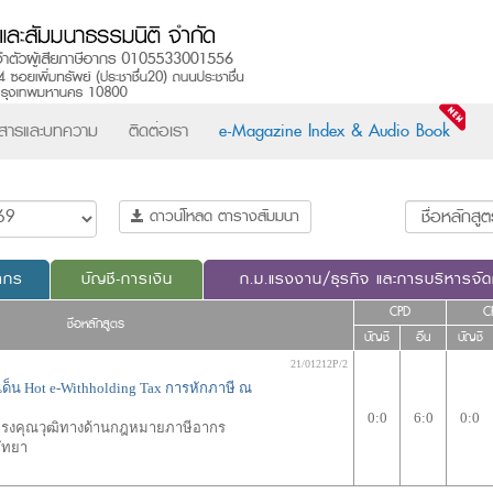
วสารและบทความ
ติดต่อเรา
e-Magazine Index & Audio Book
ดาวน์โหลด ตารางสัมมนา
ากร
บัญชี-การเงิน
ก.ม.แรงงาน/ธุรกิจ และการบริหารจั
CPD
C
ชื่อหลักสูตร
บัญชี
อื่น
บัญชี
21/01212P/2
เด็น Hot e-Withholding Tax การหักภาษี ณ
0:0
6:0
0:0
้ทรงคุณวุฒิทางด้านกฎหมายภาษีอากร
พัทยา