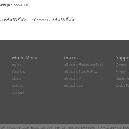
สาร (02) 555-0710
เวอร์ชั่น 53 ขึ้นไป
: Chrome เวอร์ชั่น 58 ขึ้นไป
Main Menu
บริการ
Suppo
หน้าแรก
บริการด้านฝึกอบรมและสัมมนา
Contact
เกี่ยวกับเรา
บริการด้านสื่อและสิ่งพิมพ์
Privacy N
บริการ
บริการด้าน IT
Disclaime
บทความ
บริการด้านอื่นๆ
Cookie Po
ติดต่อเรา
ITI SEMINAR AND TRAINING CO., LTD
ALL RIGHTS RESERVED. E-COMMERCIAL RE