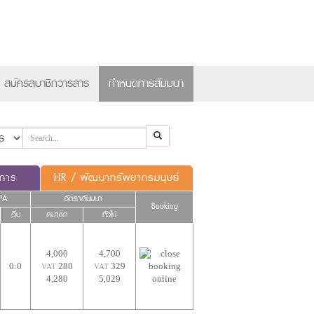
×
สมัครสมาชิกวารสาร
กำหนดการสัมมนา
ดการ
HR / พัฒนาทรัพยากรมนุษย์
PA
อัตราสัมมนา
Booking
อื่น
สมาชิก
ทั่วไป
4,000
4,700
0:0
280
329
VAT
VAT
4,280
5,029