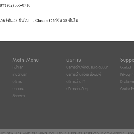
สาร (02) 555-0710
เวอร์ชั่น 53 ขึ้นไป
: Chrome เวอร์ชั่น 58 ขึ้นไป
Main Menu
บริการ
Suppo
หน้าแรก
บริการด้านฝึกอบรมและสัมมนา
Contact
เกี่ยวกับเรา
บริการด้านสื่อและสิ่งพิมพ์
Privacy N
บริการ
บริการด้าน IT
Disclaime
บทความ
บริการด้านอื่นๆ
Cookie Po
ติดต่อเรา
ITI SEMINAR AND TRAINING CO., LTD
ALL RIGHTS RESERVED. E-COMMERCIAL RE