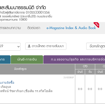
วสารและบทความ
ติดต่อเรา
e-Magazine Index & Audio Book
ดาวน์โหลด ตารางสัมมนา
ากร
บัญชี-การเงิน
ก.ม.แรงงาน/ธุรกิจ และการบริหารจั
CPD
C
ชื่อหลักสูตร
บัญชี
อื่น
บัญชี
21/03381P
งานจัดซื้อ
 เกิดอุบล
0:0
0:0
0:0
รสทีจน์ รัชดาภิเษก (ชื่อเดิม รร.สวิสโฮเต็ล