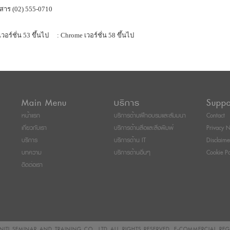
สาร (02) 555-0710
เวอร์ชั่น 53 ขึ้นไป
: Chrome เวอร์ชั่น 58 ขึ้นไป
Main Menu
บริการ
Suppo
หน้าแรก
บริการด้านฝึกอบรมและสัมมนา
Contact
เกี่ยวกับเรา
บริการด้านสื่อและสิ่งพิมพ์
Privacy N
บริการ
บริการด้าน IT
Disclaime
บทความ
บริการด้านอื่นๆ
Cookie Po
ติดต่อเรา
ITI SEMINAR AND TRAINING CO., LTD
ALL RIGHTS RESERVED. E-COMMERCIAL RE