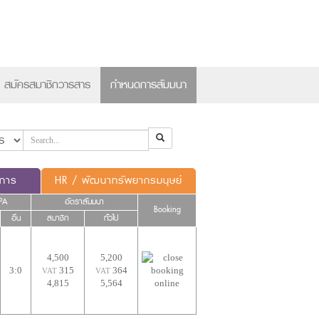
×
สมัครสมาชิกวารสาร
กำหนดการสัมมนา
ดการ
HR / พัฒนาทรัพยากรมนุษย์
PA
อัตราสัมมนา
Booking
อื่น
สมาชิก
ทั่วไป
4,500
5,200
3:0
315
364
VAT
VAT
4,815
5,564