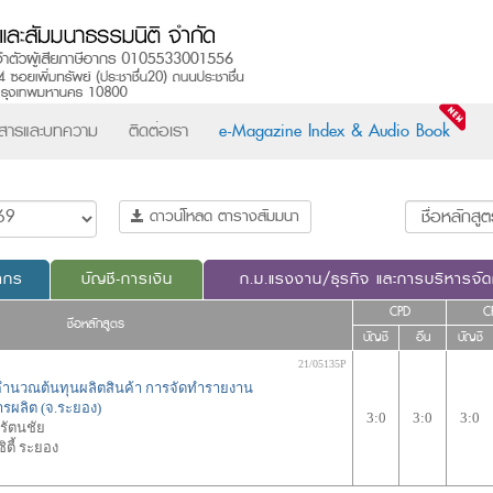
วสารและบทความ
ติดต่อเรา
e-Magazine Index & Audio Book
ดาวน์โหลด ตารางสัมมนา
ากร
บัญชี-การเงิน
ก.ม.แรงงาน/ธุรกิจ และการบริหารจั
CPD
C
ชื่อหลักสูตร
บัญชี
อื่น
บัญชี
21/05135P
คำนวณต้นทุนผลิตสินค้า การจัดทำรายงาน
รผลิต (จ.ระยอง)
3:0
3:0
3:0
ีรัตนชัย
ตี้ ระยอง