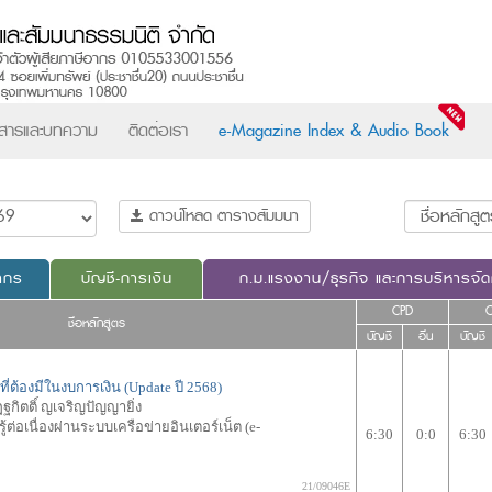
วสารและบทความ
ติดต่อเรา
e-Magazine Index & Audio Book
ดาวน์โหลด ตารางสัมมนา
ากร
บัญชี-การเงิน
ก.ม.แรงงาน/ธุรกิจ และการบริหารจั
CPD
ชื่อหลักสูตร
บัญชี
อื่น
บัญชี
ต้องมีในงบการเงิน (Update ปี 2568)
ฐกิตติ์ ญเจริญปัญญายิ่ง
ต่อเนื่องผ่านระบบเครือข่ายอินเตอร์เน็ต (e-
6:30
0:0
6:30
21/09046E