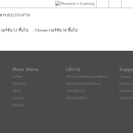
สาร (02) 555-0710
เวอร์ชั่น 53 ขึ้นไป
: Chrome เวอร์ชั่น 58 ขึ้นไป
Main Menu
บริการ
Suppo
หน้าแรก
บริการด้านฝึกอบรมและสัมมนา
Contact
เกี่ยวกับเรา
บริการด้านสื่อและสิ่งพิมพ์
Privacy N
บริการ
บริการด้าน IT
Disclaime
บทความ
บริการด้านอื่นๆ
Cookie Po
ติดต่อเรา