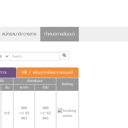
×
สมัครสมาชิกวารสาร
กำหนดการสัมมนา
ดการ
HR / พัฒนาทรัพยากรมนุษย์
CPA
อัตราสัมมนา
Booking
อื่น
สมาชิก
ทั่วไป
900
900
0:0
63
63
VAT
VAT
963
963