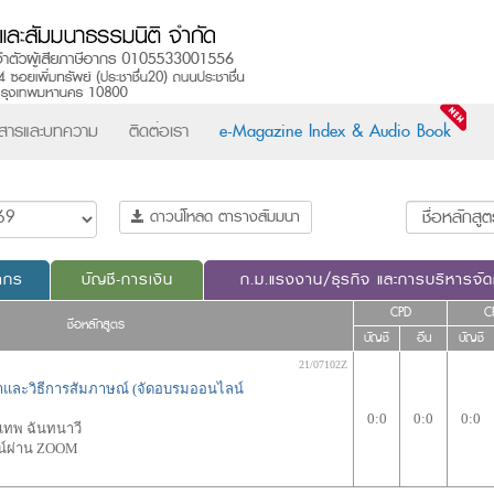
วสารและบทความ
ติดต่อเรา
e-Magazine Index & Audio Book
ดาวน์โหลด ตารางสัมมนา
ากร
บัญชี-การเงิน
ก.ม.แรงงาน/ธุรกิจ และการบริหารจั
CPD
C
ชื่อหลักสูตร
บัญชี
อื่น
บัญชี
21/07102Z
ละวิธีการสัมภาษณ์ (จัดอบรมออนไลน์
0:0
0:0
0:0
เทพ ฉันทนาวี
น์ผ่าน ZOOM