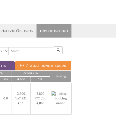
×
สมัครสมาชิกวารสาร
กำหนดการสัมมนา
ดการ
HR / พัฒนาทรัพยากรมนุษย์
PA
อัตราสัมมนา
Booking
อื่น
สมาชิก
ทั่วไป
3,300
3,800
0:0
231
266
VAT
VAT
3,531
4,066