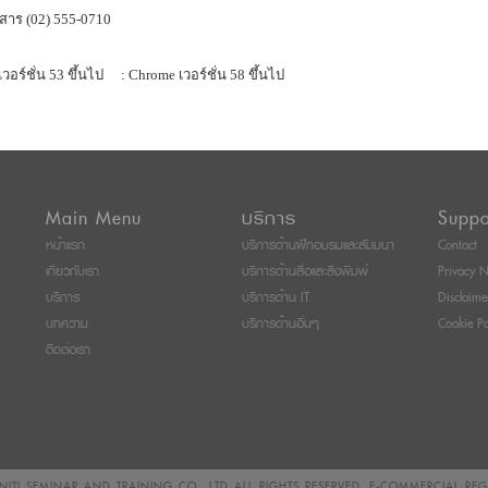
สาร (02) 555-0710
เวอร์ชั่น 53 ขึ้นไป
: Chrome เวอร์ชั่น 58 ขึ้นไป
Main Menu
บริการ
Suppo
หน้าแรก
บริการด้านฝึกอบรมและสัมมนา
Contact
เกี่ยวกับเรา
บริการด้านสื่อและสิ่งพิมพ์
Privacy N
บริการ
บริการด้าน IT
Disclaime
บทความ
บริการด้านอื่นๆ
Cookie Po
ติดต่อเรา
ITI SEMINAR AND TRAINING CO., LTD
ALL RIGHTS RESERVED. E-COMMERCIAL RE