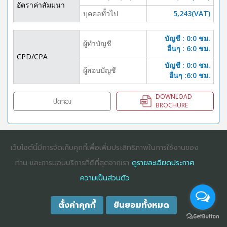
อัตราค่าสัมมนา
บุคคลทั้่วไป
5,243(VAT)
บัญชี : 0:0 ชม.
ผู้ทำบัญชี
อื่นๆ : 6:0 ชม.
CPD/CPA
บัญชี : 0:0 ชม.
ผู้สอบบัญชี
อื่นๆ :6:0 ชม.
DOWNLOAD
ปิดจอง
BROCHURE
เว็บไซต์นี้มีการจัดเก็บคุกกี้เพื่อเพิ่มประสิทธิภาพในการใช้งานของ
COPYRIGHT ©2025
DHARMNITI SEMINAR AND TRAINING CO., LTD
ALL
RIGHTS RESERVED. E-COMMERCIAL REGISTRATION 0105529026680
ท่าน และการมอบบริการที่ดีที่สุดจากเรา
ดูรายละเอียดประกาศ
ความเป็นส่วนตัว
ตั้งค่าคุกกี้
ยินยอมทั้งหมด