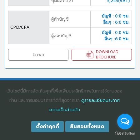
บุคคลทั้่วไป
5,243(VAT)
บัญชี : 0:0 ชม.
ผู้ทำบัญชี
อื่นๆ : 6:0 ชม.
CPD/CPA
บัญชี : 0:0 ชม.
ผู้สอบบัญชี
อื่นๆ :6:0 ชม.
DOWNLOAD
ปิดจอง
BROCHURE
COPYRIGHT ©2025
DHARMNITI SEMINAR AND TRAINING CO., LTD
ALL
RIGHTS RESERVED. E-COMMERCIAL REGISTRATION 0105529026680
เว็บไซต์นี้มีการจัดเก็บคุกกี้เพื่อเพิ่มประสิทธิภาพในการใช้งานของ
ท่าน และการมอบบริการที่ดีที่สุดจากเรา
ดูรายละเอียดประกาศ
ความเป็นส่วนตัว
ตั้งค่าคุกกี้
ยินยอมทั้งหมด