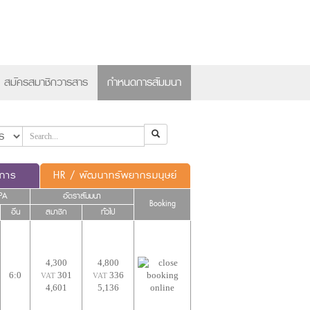
×
สมัครสมาชิกวารสาร
กำหนดการสัมมนา
ดการ
HR / พัฒนาทรัพยากรมนุษย์
PA
อัตราสัมมนา
Booking
อื่น
สมาชิก
ทั่วไป
4,300
4,800
6:0
301
336
VAT
VAT
4,601
5,136