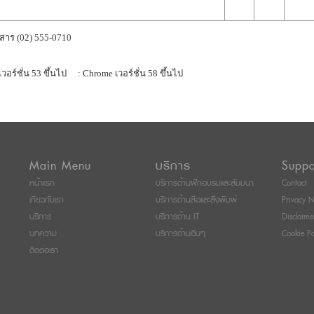
สาร (02) 555-0710
เวอร์ชั่น 53 ขึ้นไป
: Chrome เวอร์ชั่น 58 ขึ้นไป
Main Menu
บริการ
Suppo
หน้าแรก
บริการด้านฝึกอบรมและสัมมนา
Contact
เกี่ยวกับเรา
บริการด้านสื่อและสิ่งพิมพ์
Privacy N
บริการ
บริการด้าน IT
Disclaime
บทความ
บริการด้านอื่นๆ
Cookie Po
ติดต่อเรา