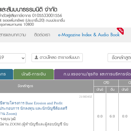
วสารและบทความ
ติดต่อเรา
e-Magazine Index & Audio Book
ดาวน์โหลด ตารางสัมมนา
ากร
บัญชี-การเงิน
ก.ม.แรงงาน/ธุรกิจ และการบริหารจั
CPD
C
ชื่อหลักสูตร
บัญชี
อื่น
บัญชี
21/08343Z
าษีตามโครงการ Base Erosion and Profit
ี่ผู้ประกอบการ นักลงทุน และนักบัญชีต้องเตรี
่าน Zoom)
0:0
6:0
0:0
ทรงคุณวุฒิ
ผ่าน ZOOM (ผู้ทำบัญชีและผู้สอบบัญชี นับ