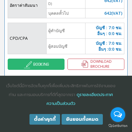
642(VAT)
D)
อัตราค่าสัมมนา
บุคคลทั้่วไป
642(VAT)
บัญชี : 7:0 ชม.
ผู้ทำบัญชี
อื่นๆ : 0:0 ชม.
CPD/CPA
บัญชี : 7:0 ชม.
ผู้สอบบัญชี
อื่นๆ :0:0 ชม.
DOWNLOAD
BOOKING
BROCHURE
เว็บไซต์นี้มีการจัดเก็บคุกกี้เพื่อเพิ่มประสิทธิภาพในการใช้งานของ
COPYRIGHT ©2025
DHARMNITI SEMINAR AND TRAINING CO., LTD
ALL
ท่าน และการมอบบริการที่ดีที่สุดจากเรา
ดูรายละเอียดประกาศ
RIGHTS RESERVED. E-COMMERCIAL REGISTRATION 0105529026680
ความเป็นส่วนตัว
ตั้งค่าคุกกี้
ยินยอมทั้งหมด