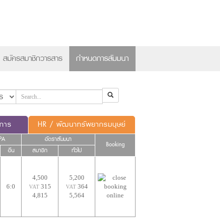
×
สมัครสมาชิกวารสาร
กำหนดการสัมมนา
ดการ
HR / พัฒนาทรัพยากรมนุษย์
PA
อัตราสัมมนา
Booking
อื่น
สมาชิก
ทั่วไป
4,500
5,200
6:0
315
364
VAT
VAT
4,815
5,564