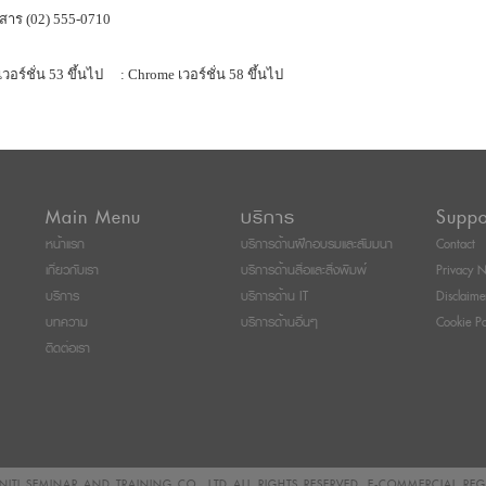
สาร (02) 555-0710
เวอร์ชั่น 53 ขึ้นไป
: Chrome เวอร์ชั่น 58 ขึ้นไป
Main Menu
บริการ
Suppo
หน้าแรก
บริการด้านฝึกอบรมและสัมมนา
Contact
เกี่ยวกับเรา
บริการด้านสื่อและสิ่งพิมพ์
Privacy N
บริการ
บริการด้าน IT
Disclaime
บทความ
บริการด้านอื่นๆ
Cookie Po
ติดต่อเรา
ITI SEMINAR AND TRAINING CO., LTD
ALL RIGHTS RESERVED. E-COMMERCIAL RE