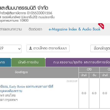
วสารและบทความ
ติดต่อเรา
e-Magazine Index & Audio Book
ดาวน์โหลด ตารางสัมมนา
ากร
บัญชี-การเงิน
ก.ม.แรงงาน/ธุรกิจ และการบริหารจั
CPD
C
ชื่อหลักสูตร
บัญชี
อื่น
บัญชี
21/01211P
เกษียณ, Early Retire ผลกระทบทางภาษีที่
ายบุคคลต้องทราบ
0:0
6:0
0:0
มพร เสนไสย
ชดา กรุงเทพฯ