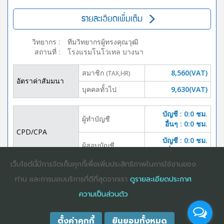
รายละเอียดเพิ่มเติม
วิทยากร
:
ทีมวิทยากรผู้ทรงคุณวุฒิ
สถานที่
:
โรงแรมโนโวเทล บางนา
สมาชิก
8,560(VAT)
(TAX,HR)
อัตราค่าสัมมนา
บุคคลทั้่วไป
9,630(VAT)
บัญชี : 0:0 ชม.
ผู้ทำบัญชี
อื่นๆ : 0:0 ชม.
CPD/CPA
บัญชี : 0:0 ชม.
ผู้สอบบัญชี
อื่นๆ :0:0 ชม.
เว็บไซต์นี้มีการจัดเก็บคุกกี้เพื่อเพิ่มประสิทธิภาพในการใช้งานของ
DOWNLOAD
ปิดจอง
ท่าน และการมอบบริการที่ดีที่สุดจากเรา
ดูรายละเอียดประกาศ
BROCHURE
ความเป็นส่วนตัว
ตั้งค่าคุกกี้
ยินยอมทั้งหมด