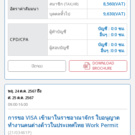
สมาชิก
8,560(VAT)
(TAX,HR)
อัตราค่าสัมมนา
บุคคลทั้่วไป
9,630(VAT)
บัญชี : 0:0 ชม.
ผู้ทำบัญชี
อื่นๆ : 0:0 ชม.
CPD/CPA
บัญชี : 0:0 ชม.
ผู้สอบบัญชี
อื่นๆ :0:0 ชม.
DOWNLOAD
ปิดจอง
BROCHURE
พฤ. 24 ต.ค. 2567
ถึง
ศ. 25 ต.ค. 2567
09.00-16.00
การขอ VISA เข้ามาในราชอาณาจักร ใบอนุญาต
ทำงานคนต่างด้าวในประเทศไทย Work Permit
(21/03461P)