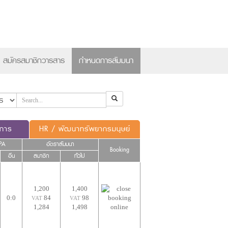
×
สมัครสมาชิกวารสาร
กำหนดการสัมมนา
ดการ
HR / พัฒนาทรัพยากรมนุษย์
PA
อัตราสัมมนา
Booking
อื่น
สมาชิก
ทั่วไป
1,200
1,400
0:0
84
98
VAT
VAT
1,284
1,498