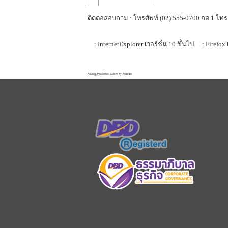
ติดต่อสอบถาม : โทรศัพท์ (02) 555-0700 กด 1 โทร
: InternetExplorer เวอร์ชั่น 10 ขึ้นไป
: Firefox 
FaLang translation system by Faboba