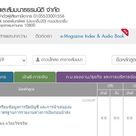
วสารและบทความ
ติดต่อเรา
e-Magazine Index & Audio Book
ดาวน์โหลด ตารางสัมมนา
ากร
บัญชี-การเงิน
ก.ม.แรงงาน/ธุรกิจ และการบริหารจั
CPD
C
ชื่อหลักสูตร
บัญชี
อื่น
บัญชี
23/04029P
ตรียมข้อมูลการปิดบัญชี และการนำเสนองบ
มาตรฐานการรายงานทางการเงินก่อนนำส่ง
6:0
0:0
6:0
พล ถวัลยวิชชจิต