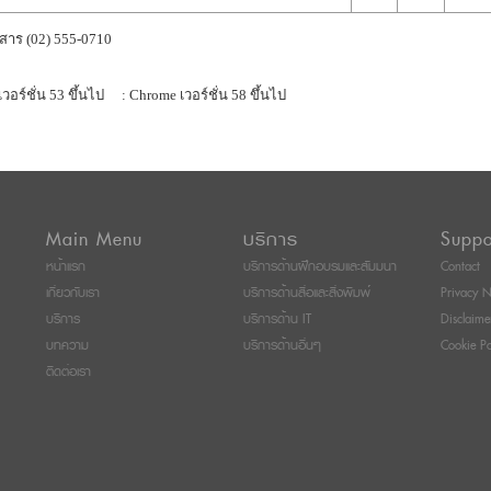
สาร (02) 555-0710
เวอร์ชั่น 53 ขึ้นไป
: Chrome เวอร์ชั่น 58 ขึ้นไป
Main Menu
บริการ
Suppo
หน้าแรก
บริการด้านฝึกอบรมและสัมมนา
Contact
เกี่ยวกับเรา
บริการด้านสื่อและสิ่งพิมพ์
Privacy N
บริการ
บริการด้าน IT
Disclaime
บทความ
บริการด้านอื่นๆ
Cookie Po
ติดต่อเรา