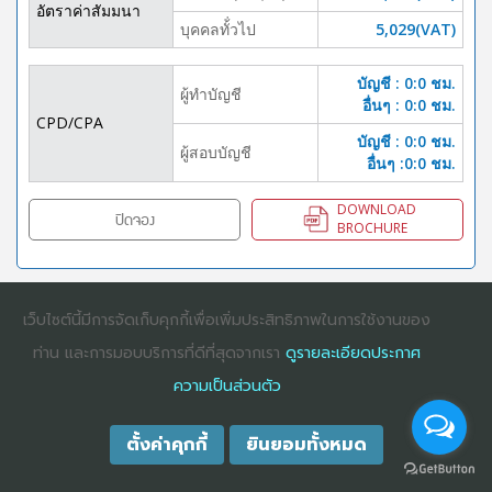
อัตราค่าสัมมนา
บุคคลทั้่วไป
5,029(VAT)
บัญชี : 0:0 ชม.
ผู้ทำบัญชี
อื่นๆ : 0:0 ชม.
CPD/CPA
บัญชี : 0:0 ชม.
ผู้สอบบัญชี
อื่นๆ :0:0 ชม.
DOWNLOAD
ปิดจอง
BROCHURE
เว็บไซต์นี้มีการจัดเก็บคุกกี้เพื่อเพิ่มประสิทธิภาพในการใช้งานของ
COPYRIGHT ©2025
DHARMNITI SEMINAR AND TRAINING CO., LTD
ALL
RIGHTS RESERVED. E-COMMERCIAL REGISTRATION 0105529026680
ท่าน และการมอบบริการที่ดีที่สุดจากเรา
ดูรายละเอียดประกาศ
ความเป็นส่วนตัว
ตั้งค่าคุกกี้
ยินยอมทั้งหมด