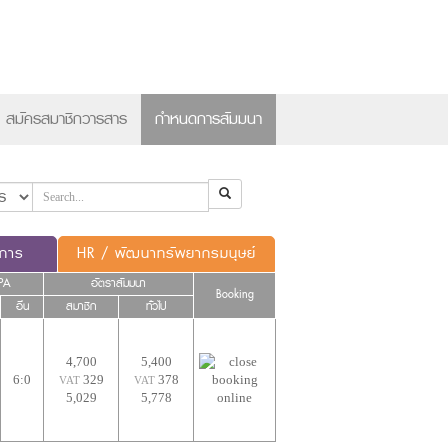
×
สมัครสมาชิกวารสาร
กำหนดการสัมมนา
ดการ
HR / พัฒนาทรัพยากรมนุษย์
PA
อัตราสัมมนา
Booking
อื่น
สมาชิก
ทั่วไป
4,700
5,400
6:0
329
378
VAT
VAT
5,029
5,778