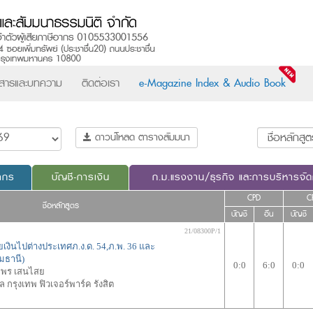
วสารและบทความ
ติดต่อเรา
e-Magazine Index & Audio Book
ดาวน์โหลด ตารางสัมมนา
ากร
บัญชี-การเงิน
ก.ม.แรงงาน/ธุรกิจ และการบริหารจั
CPD
C
ชื่อหลักสูตร
บัญชี
อื่น
บัญชี
21/08300P/1
เงินไปต่างประเทศภ.ง.ด. 54,ภ.พ. 36 และ
มธานี)
0:0
6:0
0:0
มพร เสนไสย
กรุงเทพ ฟิวเจอร์พาร์ค รังสิต