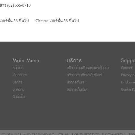
สาร (02) 555-0710
เวอร์ชั่น 53 ขึ้นไป
: Chrome เวอร์ชั่น 58 ขึ้นไป
Main Menu
บริการ
Suppo
หน้าแรก
บริการด้านฝึกอบรมและสัมมนา
Contact
เกี่ยวกับเรา
บริการด้านสื่อและสิ่งพิมพ์
Privacy N
บริการ
บริการด้าน IT
Disclaime
บทความ
บริการด้านอื่นๆ
Cookie Po
ติดต่อเรา
ITI SEMINAR AND TRAINING CO., LTD
ALL RIGHTS RESERVED. E-COMMERCIAL RE