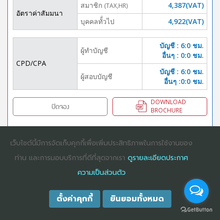
สมาชิก
4,387(VAT)
(TAX,HR)
อัตราค่าสัมมนา
บุคคลทั้่วไป
4,922(VAT)
บัญชี : 6:0 ชม.
ผู้ทำบัญชี
อื่นๆ : 0:0 ชม.
CPD/CPA
บัญชี : 6:0 ชม.
ผู้สอบบัญชี
อื่นๆ :0:0 ชม.
DOWNLOAD
ปิดจอง
BROCHURE
เว็บไซต์นี้มีการจัดเก็บคุกกี้เพื่อเพิ่มประสิทธิภาพในการใช้งานของ
COPYRIGHT ©2025
DHARMNITI SEMINAR AND TRAINING CO., LTD
ALL
ท่าน และการมอบบริการที่ดีที่สุดจากเรา
ดูรายละเอียดประกาศ
RIGHTS RESERVED. E-COMMERCIAL REGISTRATION 0105529026680
ความเป็นส่วนตัว
ตั้งค่าคุกกี้
ยินยอมทั้งหมด