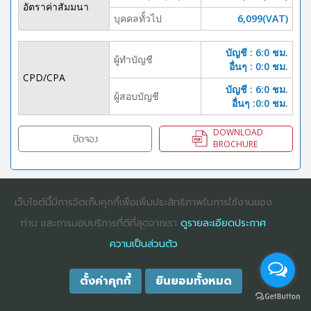
อัตราค่าสัมมนา
บุคคลทั้่วไป
6,099(VAT)
บัญชี : 6:0 ชม.
ผู้ทำบัญชี
อื่นๆ : 0:0 ชม.
CPD/CPA
บัญชี : 6:0 ชม.
ผู้สอบบัญชี
อื่นๆ :0:0 ชม.
DOWNLOAD
ปิดจอง
BROCHURE
เว็บไซต์นี้มีการจัดเก็บคุกกี้เพื่อเพิ่มประสิทธิภาพในการใช้งานของ
COPYRIGHT ©2025
DHARMNITI SEMINAR AND TRAINING CO., LTD
ALL
RIGHTS RESERVED. E-COMMERCIAL REGISTRATION 0105529026680
ท่าน และการมอบบริการที่ดีที่สุดจากเรา
ดูรายละเอียดประกาศ
ความเป็นส่วนตัว
ตั้งค่าคุกกี้
ยินยอมทั้งหมด