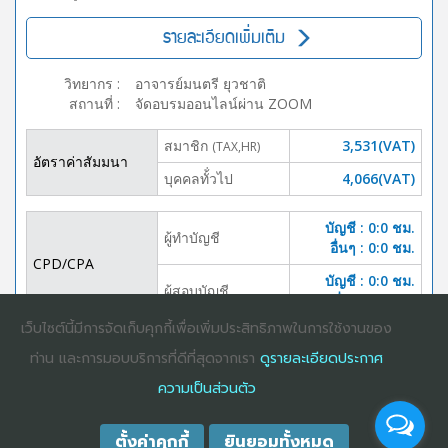
รายละเอียดเพิ่มเติม
วิทยากร
:
อาจารย์มนตรี ยุวชาติ
สถานที่
:
จัดอบรมออนไลน์ผ่าน ZOOM
สมาชิก
3,531(VAT)
(TAX,HR)
อัตราค่าสัมมนา
บุคคลทั้่วไป
4,066(VAT)
บัญชี : 0:0 ชม.
ผู้ทำบัญชี
อื่นๆ : 0:0 ชม.
CPD/CPA
บัญชี : 0:0 ชม.
ผู้สอบบัญชี
อื่นๆ :0:0 ชม.
เว็บไซต์นี้มีการจัดเก็บคุกกี้เพื่อเพิ่มประสิทธิภาพในการใช้งานของ
DOWNLOAD
ปิดจอง
ท่าน และการมอบบริการที่ดีที่สุดจากเรา
ดูรายละเอียดประกาศ
BROCHURE
ความเป็นส่วนตัว
ตั้งค่าคุกกี้
ยินยอมทั้งหมด