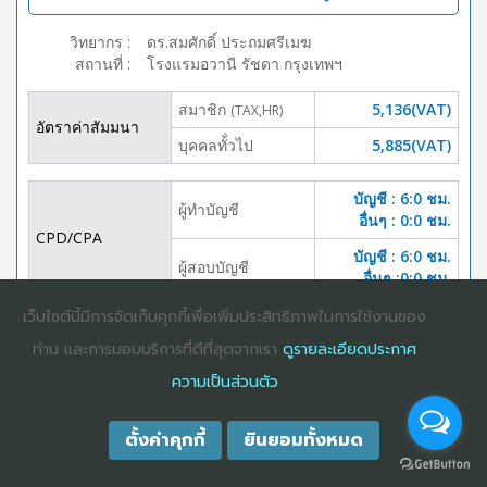
วิทยากร
:
ดร.สมศักดิ์ ประถมศรีเมฆ
สถานที่
:
โรงแรมอวานี รัชดา กรุงเทพฯ
สมาชิก
5,136(VAT)
(TAX,HR)
อัตราค่าสัมมนา
บุคคลทั้่วไป
5,885(VAT)
บัญชี : 6:0 ชม.
ผู้ทำบัญชี
อื่นๆ : 0:0 ชม.
CPD/CPA
บัญชี : 6:0 ชม.
ผู้สอบบัญชี
อื่นๆ :0:0 ชม.
เว็บไซต์นี้มีการจัดเก็บคุกกี้เพื่อเพิ่มประสิทธิภาพในการใช้งานของ
DOWNLOAD
ปิดจอง
BROCHURE
ท่าน และการมอบบริการที่ดีที่สุดจากเรา
ดูรายละเอียดประกาศ
ความเป็นส่วนตัว
ตั้งค่าคุกกี้
ยินยอมทั้งหมด
COPYRIGHT ©2025
DHARMNITI SEMINAR AND TRAINING CO., LTD
ALL
RIGHTS RESERVED. E-COMMERCIAL REGISTRATION 0105529026680