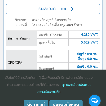
รายละเอียดเพิ่มเติม
วิทยากร
:
อาจารย์สรยุทธ์ อังคณานุกิจ
สถานที่
:
โรงแรมสวิสโฮเต็ล กรุงเทพฯ รัชดา
สมาชิก
4,280(VAT)
(TAX,HR)
อัตราค่าสัมมนา
บุคคลทั้่วไป
5,029(VAT)
บัญชี : 0:0 ชม.
ผู้ทำบัญชี
อื่นๆ : 0:0 ชม.
CPD/CPA
บัญชี : 0:0 ชม.
ผู้สอบบัญชี
อื่นๆ :0:0 ชม.
เว็บไซต์นี้มีการจัดเก็บคุกกี้เพื่อเพิ่มประสิทธิภาพในการใช้งานของ
DOWNLOAD
ปิดจอง
ท่าน และการมอบบริการที่ดีที่สุดจากเรา
ดูรายละเอียดประกาศ
BROCHURE
ความเป็นส่วนตัว
ตั้งค่าคุกกี้
ยินยอมทั้งหมด