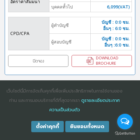
อัตราค่าสัมมนา
บุคคลทั้่วไป
6,099(VAT)
บัญชี : 0:0 ชม.
ผู้ทำบัญชี
อื่นๆ : 6:0 ชม.
CPD/CPA
บัญชี : 0:0 ชม.
ผู้สอบบัญชี
อื่นๆ :6:0 ชม.
DOWNLOAD
ปิดจอง
BROCHURE
เว็บไซต์นี้มีการจัดเก็บคุกกี้เพื่อเพิ่มประสิทธิภาพในการใช้งานของ
COPYRIGHT ©2025
DHARMNITI SEMINAR AND TRAINING CO., LTD
ALL
RIGHTS RESERVED. E-COMMERCIAL REGISTRATION 0105529026680
ท่าน และการมอบบริการที่ดีที่สุดจากเรา
ดูรายละเอียดประกาศ
ความเป็นส่วนตัว
ตั้งค่าคุกกี้
ยินยอมทั้งหมด