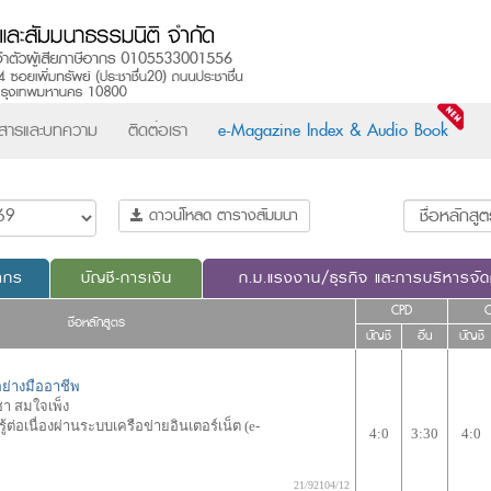
วสารและบทความ
ติดต่อเรา
e-Magazine Index & Audio Book
ดาวน์โหลด ตารางสัมมนา
ากร
บัญชี-การเงิน
ก.ม.แรงงาน/ธุรกิจ และการบริหารจั
CPD
ชื่อหลักสูตร
บัญชี
อื่น
บัญชี
ย่างมืออาชีพ
า สมใจเพ็ง
ต่อเนื่องผ่านระบบเครือข่ายอินเตอร์เน็ต (e-
4:0
3:30
4:0
21/92104/12