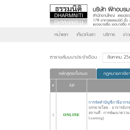
หน้าแรก
เกี่ยวกับเรา
บริการ
ข่า
ตารางสัมมนาประจำเดือน :
หลักสูตรทั้งหมด
กฎหมายภาษีอ
#
วันที่
การจัดทำบัญชีภาษีอากรอ
บรรยายโดย :
อาจารย์เกช
สถานที่ :
การพัฒนาความรู้
1
ONLINE
Learning)