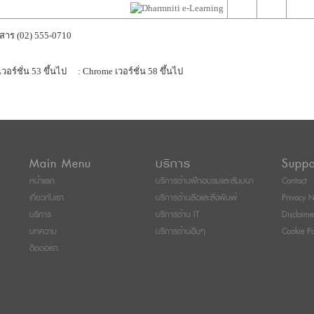
สาร (02) 555-0710
เวอร์ชั่น 53 ขึ้นไป
: Chrome เวอร์ชั่น 58 ขึ้นไป
Main Menu
บริการ
Suppo
หน้าแรก
บริการด้านฝึกอบรมและสัมมนา
Contact
เกี่ยวกับเรา
บริการด้านสื่อและสิ่งพิมพ์
Privacy N
บริการ
บริการด้าน IT
Disclaime
บทความ
บริการด้านอื่นๆ
Cookie Po
ติดต่อเรา