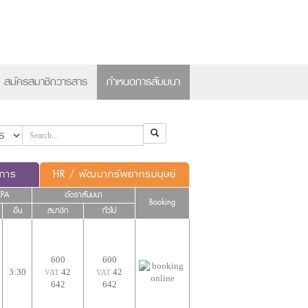
×
สมัครสมาชิกวารสาร
กำหนดการสัมมนา
ดการ
HR / พัฒนาทรัพยากรมนุษย์
CPA
อัตราสัมมนา
Booking
อื่น
สมาชิก
ทั่วไป
600
600
3:30
42
42
VAT
VAT
642
642