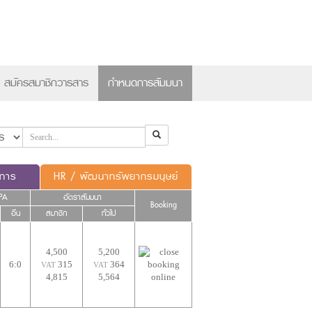
×
สมัครสมาชิกวารสาร
กำหนดการสัมมนา
ดการ
HR / พัฒนาทรัพยากรมนุษย์
PA
อัตราสัมมนา
Booking
อื่น
สมาชิก
ทั่วไป
4,500
5,200
6:0
315
364
VAT
VAT
4,815
5,564