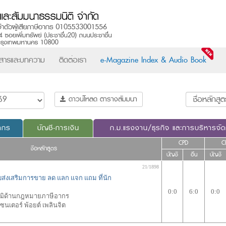
วสารและบทความ
ติดต่อเรา
e-Magazine Index & Audio Book
ดาวน์โหลด ตารางสัมมนา
ากร
บัญชี-การเงิน
ก.ม.แรงงาน/ธุรกิจ และการบริหารจั
CPD
C
ชื่อหลักสูตร
บัญชี
อื่น
บัญชี
21/1898
ับส่งเสริมการขาย ลด แลก แจก แถม ที่นัก
0:0
6:0
0:0
วุฒิด้านกฎหมายภาษีอากร
นเตอร์ พ้อยต์ เพลินจิต