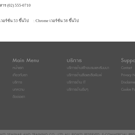
สาร (02) 555-0710
เวอร์ชั่น 53 ขึ้นไป
: Chrome เวอร์ชั่น 58 ขึ้นไป
Main Menu
บริการ
Suppo
หน้าแรก
บริการด้านฝึกอบรมและสัมมนา
Contact
เกี่ยวกับเรา
บริการด้านสื่อและสิ่งพิมพ์
Privacy N
บริการ
บริการด้าน IT
Disclaime
บทความ
บริการด้านอื่นๆ
Cookie Po
ติดต่อเรา
ITI SEMINAR AND TRAINING CO., LTD
ALL RIGHTS RESERVED. E-COMMERCIAL RE