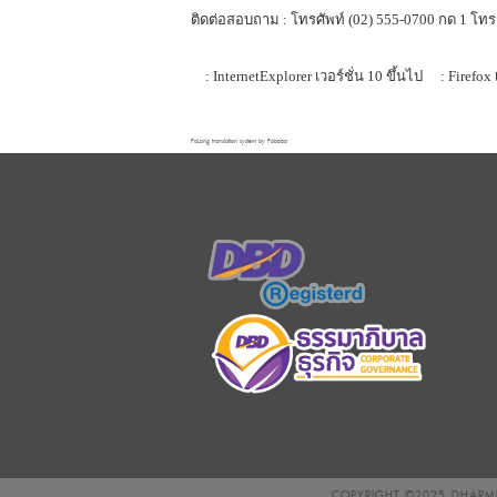
ติดต่อสอบถาม : โทรศัพท์ (02) 555-0700 กด 1 โทร
: InternetExplorer เวอร์ชั่น 10 ขึ้นไป
: Firefox 
FaLang translation system by Faboba
COPYRIGHT ©2025
DHARMN