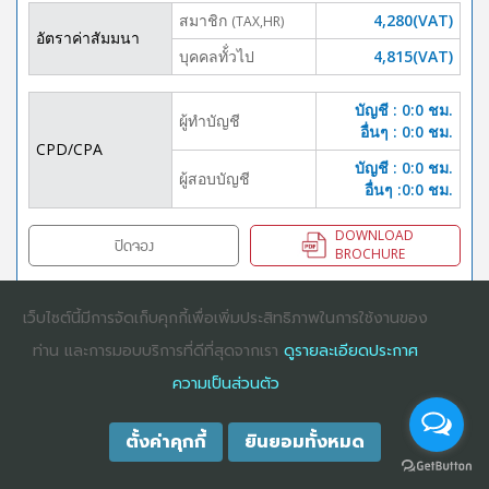
สมาชิก
4,280(VAT)
(TAX,HR)
อัตราค่าสัมมนา
บุคคลทั้่วไป
4,815(VAT)
บัญชี : 0:0 ชม.
ผู้ทำบัญชี
อื่นๆ : 0:0 ชม.
CPD/CPA
บัญชี : 0:0 ชม.
ผู้สอบบัญชี
อื่นๆ :0:0 ชม.
DOWNLOAD
ปิดจอง
BROCHURE
เว็บไซต์นี้มีการจัดเก็บคุกกี้เพื่อเพิ่มประสิทธิภาพในการใช้งานของ
ท่าน และการมอบบริการที่ดีที่สุดจากเรา
ดูรายละเอียดประกาศ
COPYRIGHT ©2025
DHARMNITI SEMINAR AND TRAINING CO., LTD
ALL
RIGHTS RESERVED. E-COMMERCIAL REGISTRATION 0105529026680
ความเป็นส่วนตัว
ตั้งค่าคุกกี้
ยินยอมทั้งหมด