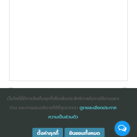
เว็บไซต์นี้มีการจัดเก็บคุกกี้เพื่อเพิ่มประสิทธิภาพในการใช้งานของ
ท่าน และการมอบบริการที่ดีที่สุดจากเรา
ดูรายละเอียดประกาศ
: InternetExplorer เวอร์ชั่น 10 ขึ้นไป
: Firefox เวอร์ชั่น
ความเป็นส่วนตัว
53 ขึ้นไป
: Chrome เวอร์ชั่น 58 ขึ้นไป
ตั้งค่าคุกกี้
ยินยอมทั้งหมด
COPYRIGHT ©2025
DHARMNITI SEMINAR AND TRAINING CO., LTD
ALL