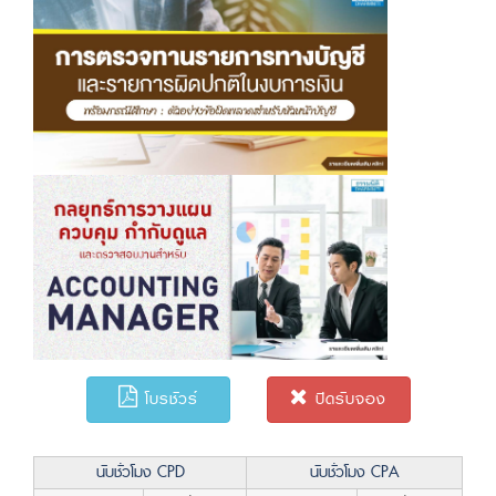
โบรชัวร์
ปิดรับจอง
นับชั่วโมง CPD
นับชั่วโมง CPA