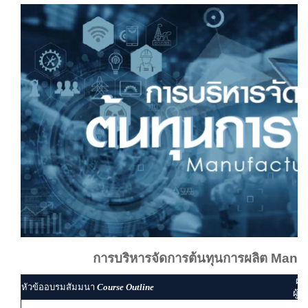
การบริหารจัดการต้นทุนการผลิต Manu
ผู้
หัวข้ออบรมสัมมนา
Course Outline
ผู้ส