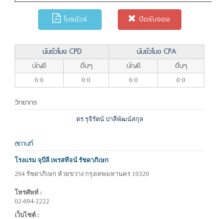
โบรชัวร์
ปิดรับจอง
นับชั่วโมง CPD
นับชั่วโมง CPA
บัญชี
อื่นๆ
บัญชี
อื่นๆ
6:0
0:0
6:0
0:0
วิทยากร
ดร.รุจิรัตน์ ปาลีพัฒน์สกุล
สถานที่
โรงแรม จุบีลี เพรสทีจน์ รัชดาภิเษก
204 รัชดาภิเษก ห้วยขวาง กรุงเทพมหานคร 10320
โทรศัพท์ :
02-694-2222
เว็บไซต์ :