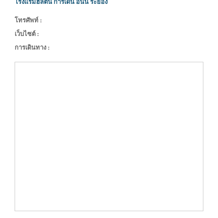
โรงแรมฮิลตัน การ์เดน อินน์ ระยอง
โทรศัพท์ :
เว็บไซต์ :
การเดินทาง :