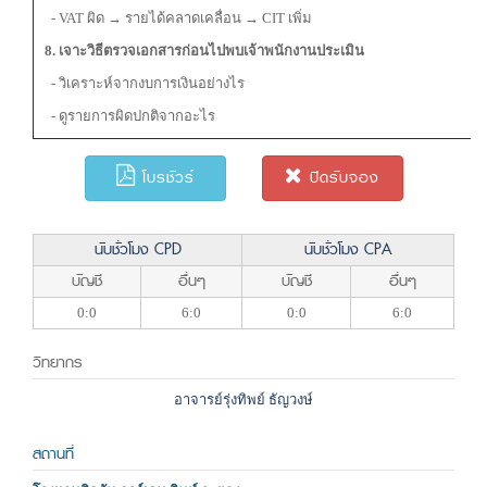
- VAT ผิด → รายได้คลาดเคลื่อน → CIT เพิ่ม
8. เจาะวิธีตรวจเอกสารก่อนไปพบเจ้าพนักงานประเมิน
- วิเคราะห์จากงบการเงินอย่างไร
- ดูรายการผิดปกติจากอะไร
โบรชัวร์
ปิดรับจอง
นับชั่วโมง CPD
นับชั่วโมง CPA
บัญชี
อื่นๆ
บัญชี
อื่นๆ
0:0
6:0
0:0
6:0
วิทยากร
อาจารย์รุ่งทิพย์ ธัญวงษ์
สถานที่