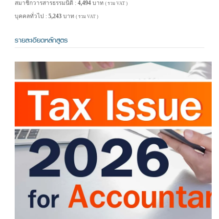
สมาชิกวารสารธรรมนิติ :
4,494
บาท
( รวม VAT )
บุคคลทั่วไป :
5,243
บาท
( รวม VAT )
รายละเอียดหลักสูตร