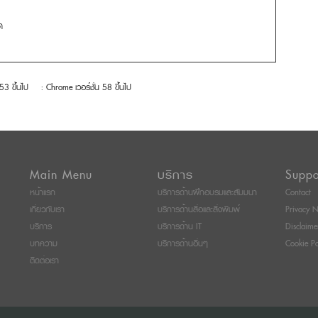
ด
 53 ขึ้นไป
: Chrome เวอร์ชั่น 58 ขึ้นไป
Main Menu
บริการ
Suppo
หน้าแรก
บริการด้านฝึกอบรมและสัมมนา
Contact
เกี่ยวกับเรา
บริการด้านสื่อและสิ่งพิมพ์
Privacy N
บริการ
บริการด้าน IT
Disclaime
บทความ
บริการด้านอื่นๆ
Cookie Po
ติดต่อเรา