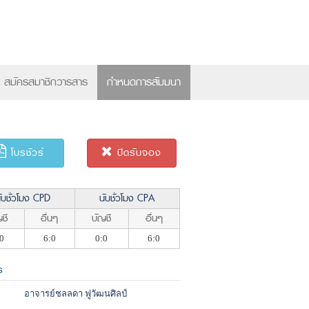
×
สมัครสมาชิกวารสาร
กำหนดการสัมมนา
โบรชัวร์
ปิดรับจอง
ับชั่วโมง CPD
นับชั่วโมง CPA
ชี
อื่นๆ
บัญชี
อื่นๆ
0
6:0
0:0
6:0
ร
อาจารย์ชลลดา ฟูวัฒนศิลป์