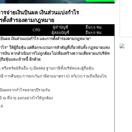
รจ่ายเงินปันผล เงินส่วนแบ่งกำไร
รตั้งสำรองตามกฎหมาย
ผู้ทำบัญชี
อื่นๆ 6 ชม.
CPD
ผู้สอบบัญชี
อื่นๆ 6 ชม.
นปันผล เงินส่วนแบ่งกำไร และการตั้งสำรองตามกฎหมาย”
ร” ให้ผู้ถือหุ้น แต่คือกระบวนการสำคัญที่เกี่ยวพันทั้ง
กฎหมายแพ่ง
ารเงิน
หากดำเนินการไม่ถูกต้อง ไม่เพียงสร้างความเสียหายแก่บริษัท
ู้ถือหุ้นและเจ้าหนี้
อีกด้วย
 หรือทรัพย์สินอื่น ๆ) มีผลต่อ ฐานภาษีทั้งบริษัทและผู้ถือหุ้น
ดิตภาษี การคืนทุน การยกเว้นภาษีตามมาตรา 65 ทวิ(10) รวมถึงเงื่อนไข
งินปันผลจากกำไรหลายๆปีรวมกัน
ณ ที่จ่าย ออกอย่างไรให้ถูกต้อง
ม่