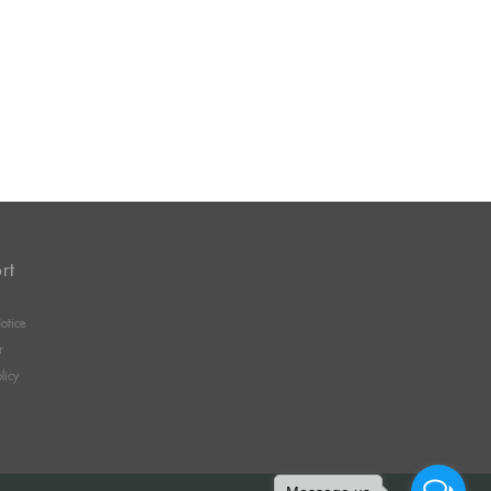
rt
otice
r
licy