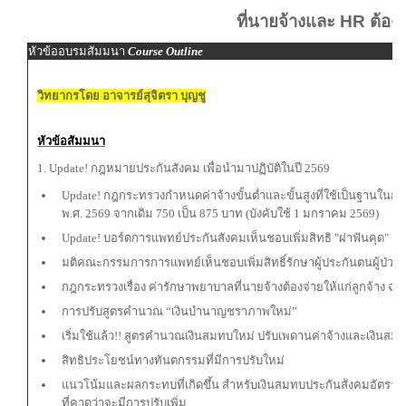
ที่นายจ้างและ HR ต้องรู
หัวข้ออบรมสัมมนา
Course Outline
วิทยากรโดย อาจารย์สุจิตรา บุญชู
หัวข้อสัมมนา
1. Update! กฎหมายประกันสังคม เพื่อนำมาปฏิบัติในปี 2569
Update! กฎกระทรวงกำหนดค่าจ้างขั้นต่ำและขั้นสูงที่ใช้เป็นฐานใ
พ.ศ. 2569 จากเดิม 750 เป็น 875 บาท (บังคับใช้ 1 มกราคม 2569)
Update! บอร์ดการแพทย์ประกันสังคมเห็นชอบเพิ่มสิทธิ "ผ่าฟันคุด"
มติคณะกรรมการการแพทย์เห็นชอบเพิ่มสิทธิ์รักษาผู้ประกันตนผู้ป่วย
กฎกระทรวงเรื่อง ค่ารักษาพยาบาลที่นายจ้างต้องจ่ายให้แก่ลูกจ้าง ฉบั
การปรับสูตรคำนวณ “เงินบำนาญชราภาพใหม่”
เริ่มใช้แล้ว!! สูตรคำนวณเงินสมทบใหม่ ปรับเพดานค่าจ้างและเงินสมท
สิทธิประโยชน์ทางทันตกรรมที่มีการปรับใหม่
แนวโน้มและผลกระทบที่เกิดขึ้น สำหรับเงินสมทบประกันสังคมอัตราใ
ที่คาดว่าจะมีการปรับเพิ่ม