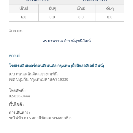
บัญชี
อื่นๆ
บัญชี
อื่นๆ
6:0
0:0
6:0
0:0
วิทยากร
ดร.พรพรรณ ดำรงค์สุขนิวัฒน์
สถานที่
โรงแรมอินเตอร์คอนติเนนตัล กรุงเทพ (ฝั่งตึกฮอลิเดย์ อินน์)
973 ถนนเพลินจิต แขวงลุมพินี
เขต ปทุมวัน กรุงเทพมหานคร 10330
โทรศัพท์ :
02-656-0444
เว็บไซต์ :
การเดินทาง :
รถไฟฟ้า BTS สถานีชิดลม ทางออกที่ 6