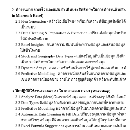
2.
ทำงานง่าย รวดเร็ว และแม่นยำ เพิ่มประสิทธิภาพในการทำงานด้วยFeature
in Microsoft Excel)
2.1 Idea Generation - สร้างไอเดียใหม่ๆ พร้อมวิเคราะห์ข้อมูลเชิงลึกได้ง่า
เป็นระบบ
2.2 Data Cleaning & Preparation & Extraction - ปรับแต่งข้อมูลสำหรับกา
ให้มีประสิทธิภาพ
2.3 Excel Insights - ค้นหาความสัมพันธ์ระหว่างข้อมูลและเสนอข้อมูลเช
ให้เข้าใจง่าย
2.4 Stock and Geography Data Types - แปลงข้อมูลดิบเป็นข้อมูลเชิงลึก
เพิ่มประสิทธิภาพในการวิเคราะห์และแสดงภาพข้อมูล
2.5 Dynamic Arrays - ลดความซับซ้อนในการใช้สูตรคำนวณ เพิ่มการทำง
2.6 Predictive Modelling - คาดการณ์ผลลัพธ์ในอนาคตจากข้อมูลและแ
เช่น คาดการณ์ยอดขาย รายได้ การสูญเสียลูกค้า หรือระดับสินค้าคงคล
3. ฝึกปฏิบัติใช้งานFeature AI ใน Microsoft Excel (Workshop)
3.1 Analyze Data (Ideas) วิเคราะห์ข้อมูลและการสร้างสรุปเชิงลึกโดยอัตโ
3.2 Data Types ดึงข้อมูลอ้างอิงจากแหล่งข้อมูลภายนอกที่หลากหลาย
3.3 Predictive Modelling พยากรณ์ข้อมูลในอนาคตจากข้อมูลและแนวโ
3.4 Automatic Data Cleaning & Fill Data ปรับปรุงคุณภาพข้อมูล ทำคว
ช่วยแก้ไขชุดข้อมูลที่ผิดพลาดและเติมข้อมูลให้อยู่ในรูปแบบที่สามารถ
3.5 Excel Formula Suggestions สูตรการคำนวณที่เหมาะสมแบบอัตโนมัติ