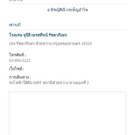
อ.พิชญ์ศิณี แขเพ็ญอำไพ
สถานที่
โรงแรม จุบีลี เพรสทีจน์ รัชดาภิเษก
204 รัชดาภิเษก ห้วยขวาง กรุงเทพมหานคร 10320
โทรศัพท์ :
02-694-2222
เว็บไซต์ :
การเดินทาง :
รถไฟฟ้าใต้ดิน MRT สถานีห้วยขวาง ทางออกที่ 2