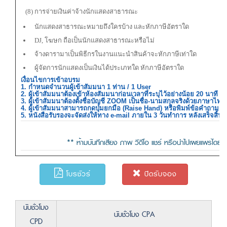
(8) การจ่ายเงินค่าจ้างนักแสดงสาธารณะ
นักแสดงสาธารณะหมายถึงใครบ้าง และหักภาษีอัตราใด
DJ, โฆษก ถือเป็นนักแสดงสาธารณะหรือไม่
จ้างดารามาเป็นพิธีกรในงานแนะนำสินค้าจะหักภาษีเท่าใด
ผู้จัดการนักแสดงเป็นเงินได้ประเภทใด หักภาษีอัตราใด
เงื่อนไขการเข้าอบรม
1. กำหนดจำนวนผู้เข้าสัมมนา 1 ท่าน / 1 User
2. ผู้เข้าสัมมนาต้องเข้าห้องสัมมนาก่อนเวลาที่ระบุไว้อย่างน้อย 20 นาที
3. ผู้เข้าสัมมนาต้องตั้งชื่อบัญชี ZOOM เป็นชื่อ-นามสกุลจริงด้วยภาษา
4. ผู้เข้าสัมมนาสามารถกดปุ่มยกมือ (Raise Hand) หรือพิมพ์ข้อคำถาม
5. หนังสือรับรองจะจัดส่งให้ทาง e-mail ภายใน 3 วันทำการ หลังเสร็จสิ้
** ห้ามบันทึกเสียง ภาพ วีดีโอ แชร์ หรือนำไปเผยแพร่โดยเด
โบรชัวร์
ปิดรับจอง
นับชั่วโมง
นับชั่วโมง CPA
CPD