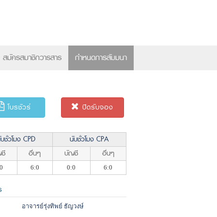
×
สมัครสมาชิกวารสาร
กำหนดการสัมมนา
โบรชัวร์
ปิดรับจอง
ับชั่วโมง CPD
นับชั่วโมง CPA
ชี
อื่นๆ
บัญชี
อื่นๆ
0
6:0
0:0
6:0
ร
อาจารย์รุ่งทิพย์ ธัญวงษ์