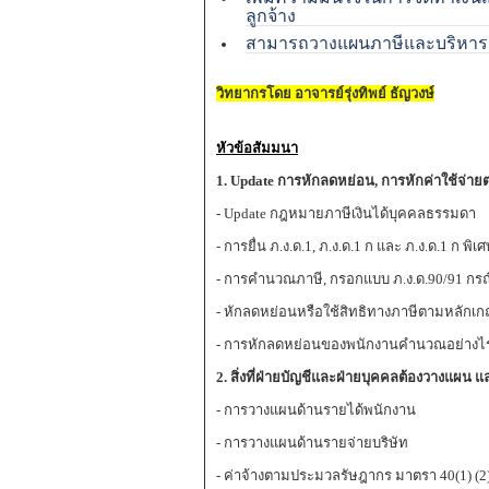
ลูกจ้าง
สามารถวางแผนภาษีและบริหารต้น
วิทยากรโดย อาจารย์รุ่งทิพย์ ธัญวงษ์
หัวข้อสัมมนา
1. Update การหักลดหย่อน, การหักค่าใช้จ่า
- Update กฎหมายภาษีเงินได้บุคคลธรรมดา
- การยื่น ภ.ง.ด.1, ภ.ง.ด.1 ก และ ภ.ง.ด.1 ก พิเ
- การคำนวณภาษี, กรอกแบบ ภ.ง.ด.90/91 กรณ
- หักลดหย่อนหรือใช้สิทธิทางภาษีตามหลักเก
- การหักลดหย่อนของพนักงานคำนวณอย่างไรไม
2. สิ่งที่ฝ่ายบัญชีและฝ่ายบุคคลต้องวางแผน 
- การวางแผนด้านรายได้พนักงาน
- การวางแผนด้านรายจ่ายบริษัท
- ค่าจ้างตามประมวลรัษฎากร มาตรา 40(1) (2) (