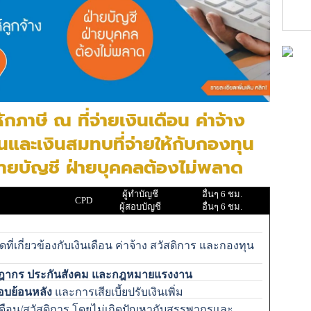
าษี ณ ที่จ่ายเงินเดือน ค่าจ้าง
่นและเงินสมทบที่จ่ายให้กับกองทุน
่ฝ่ายบัญชี ฝ่ายบุคคลต้องไม่พลาด
ผู้ทำบัญชี
อื่นๆ 6 ชม.
CPD
ผู้สอบบัญชี
อื่นๆ 6 ชม.
ดที่เกี่ยวข้องกับเงินเดือน ค่าจ้าง สวัสดิการ และกองทุน
ฎากร ประกันสังคม และกฎหมายแรงงาน
อบย้อนหลัง
และการเสียเบี้ยปรับเงินเพิ่ม
เดือน/สวัสดิการ โดยไม่เกิดปัญหากับสรรพากรและ