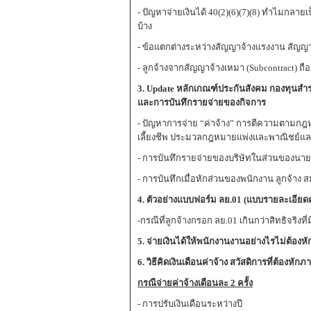
- ปัญหาจ่ายเงินได้ 40(2)(6)(7)(8) ทำไมกลาย
บ้าง
- ข้อแตกต่างระหว่างสัญญาจ้างแรงงาน สัญญา
- ลูกจ้างจากสัญญาจ้างเหมา (Subcontract) ถือว
3. Update หลักเกณฑ์ประกันสังคม กองทุนสำร
และการบันทึกรายจ่ายของกิจการ
- ปัญหาการจ่าย “ค่าจ้าง” การตีความตามกฎ
เลี้ยงชีพ ประมวลกฎหมายแพ่งและพาณิชย์แ
- การบันทึกรายจ่ายของบริษัทในส่วนของนาย
- การบันทึกเมื่อหักส่วนของพนักงาน ลูกจ้าง 
4. ตัวอย่างแบบฟอร์ม ลย.01 (แบบรายละเอีย
-กรณีที่ลูกจ้างกรอก ลย.01 เกินกว่าสิทธิจริงที
5. จ่ายเงินได้ให้พนักงานงานอย่างไรไม่ต้องหั
6. วิธีคิดเงินเดือนค่าจ้าง สวัสดิการที่ต้องหักภา
กรณีจ่ายค่าจ้างเดือนละ 2 ครั้ง
- การปรับเงินเดือนระหว่างปี