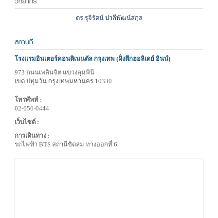
วิทยากร
ดร.รุจิรัตน์ ปาลีพัฒน์สกุล
สถานที่
โรงแรมอินเตอร์คอนติเนนตัล กรุงเทพ (ฝั่งตึกฮอลิเดย์ อินน์)
973 ถนนเพลินจิต แขวงลุมพินี
เขต ปทุมวัน กรุงเทพมหานคร 10330
โทรศัพท์ :
02-656-0444
เว็บไซต์ :
การเดินทาง :
รถไฟฟ้า BTS สถานีชิดลม ทางออกที่ 6